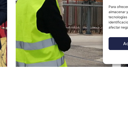
Para ofrecer
almacenar y/
tecnologías
identificaci
afectar nega
A
GMV demuestra
sus capacidades
de robótica de
inspección en la
reunión de la
comisión de
innovación y