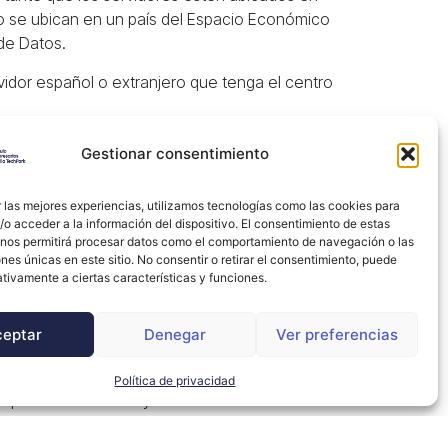
o se ubican en un país del Espacio Económico
de Datos.
rvidor español o extranjero que tenga el centro
Gestionar consentimiento
 las mejores experiencias, utilizamos tecnologías como las cookies para
o acceder a la información del dispositivo. El consentimiento de estas
dos sobre qué datos tuyos están siendo
 nos permitirá procesar datos como el comportamiento de navegación o las
nicado a alguien.
ones únicas en este sitio. No consentir o retirar el consentimiento, puede
an conseguido los datos y si los van a
tivamente a ciertas características y funciones.
ceptar
Denegar
Ver preferencias
s que establece la ley.
Política de privacidad
 que establece la ley.
turado y de uso habitual y poder transmitirlos a