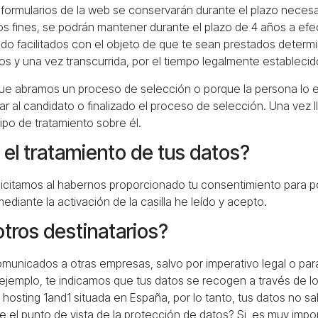
formularios de la web se conservarán durante el plazo necesari
tos fines, se podrán mantener durante el plazo de 4 años a efe
ido facilitados con el objeto de que te sean prestados determ
s y una vez transcurrida, por el tiempo legalmente establecido
rque abramos un proceso de selección o porque la persona lo e
r al candidato o finalizado el proceso de selección. Una vez 
ipo de tratamiento sobre él.
a el tratamiento de tus datos?
icitamos al habernos proporcionado tu consentimiento para po
iante la activación de la casilla he leído y acepto.
tros destinatarios?
municados a otras empresas, salvo por imperativo legal o para
 ejemplo, te indicamos que tus datos se recogen a través de l
 hosting 1and1 situada en España, por lo tanto, tus datos no s
e el punto de vista de la protección de datos? Si, es muy imp