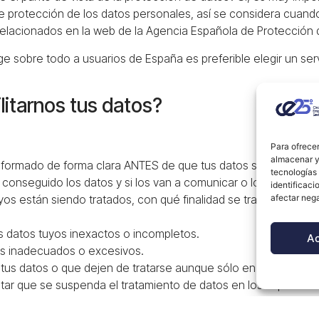
 protección de los datos personales, así se considera cuand
elacionados en la web de la Agencia Española de Protección 
irige sobre todo a usuarios de España es preferible elegir un se
litarnos tus datos?
Para ofrecer
almacenar y/
nformado de forma clara ANTES de que tus datos sean recogi
tecnologías
n conseguido los datos y si los van a comunicar o los han comu
identificaci
 están siendo tratados, con qué finalidad se tratan, donde h
afectar nega
os datos tuyos inexactos o incompletos.
A
os inadecuados o excesivos.
tus datos o que dejen de tratarse aunque sólo en los supuesto
citar que se suspenda el tratamiento de datos en los supuestos
r recibir tus datos facilitados en un formato electrónico estruc