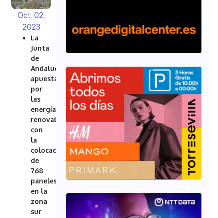
Oct, 02,
2023
La
Junta
de
Andalucía
apuesta
por
las
energías
renovables
con
la
colocación
de
768
paneles
en la
zona
sur