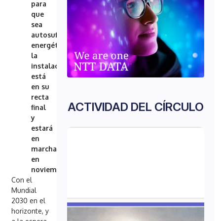
para
que
sea
autosuficiente
energéticamente;
la
instalación
está
en su
recta
ACTIVIDAD DEL CÍRCULO
final
y
estará
en
marcha
en
noviembre.
Con el
Mundial
2030 en el
horizonte, y