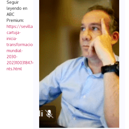
Seguir
leyendo en
ABC
Premium:
https://sevilla.abc.es/sevilla/estadio-
cartuja-
inicia-
transformacion-
mundial-
2030-
20231003184748-
nts.html