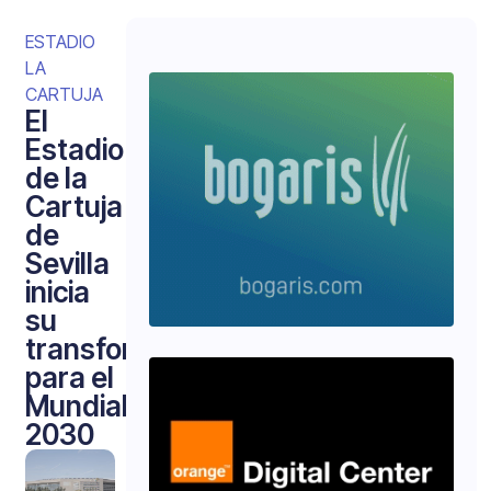
ESTADIO
LA
CARTUJA
El
Estadio
de la
Cartuja
de
Sevilla
inicia
su
transformación
para el
Mundial
2030