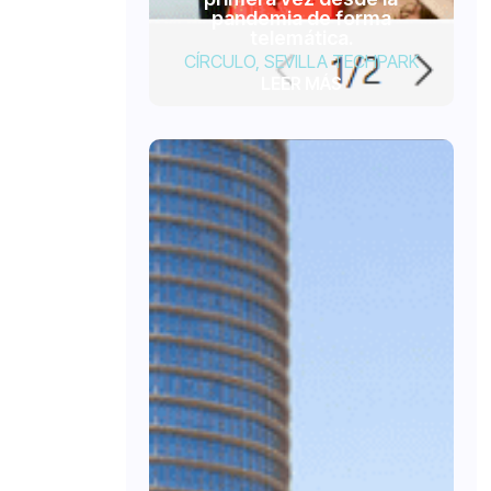
pandemia de forma
telemática.
CÍRCULO
,
SEVILLA TECHPARK
LEER MÁS