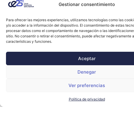
Gestionar consentimiento
Para ofrecer las mejores experiencias, utilizamos tecnologías como las cook
y/o acceder a la información del dispositivo. El consentimiento de estas tecn
procesar datos como el comportamiento de navegación o las identificacione
sitio. No consentir o retirar el consentimiento, puede afectar negativamente a
características y funciones.
Aceptar
Denegar
Ver preferencias
Política de privacidad
Sevilla TechPark cosecha resultados
históricos con 6.125M€, 602 entidades y
35.806 empleos en 2025
SEVILLA TECHPARK
LEER MÁS