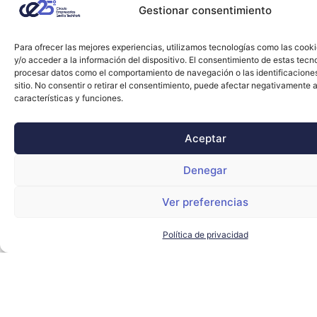
Gestionar consentimiento
Para ofrecer las mejores experiencias, utilizamos tecnologías como las cook
y/o acceder a la información del dispositivo. El consentimiento de estas tecn
procesar datos como el comportamiento de navegación o las identificacione
sitio. No consentir o retirar el consentimiento, puede afectar negativamente a
características y funciones.
Aceptar
Denegar
Ver preferencias
Política de privacidad
Sevilla estrena una tienda dedicada a la
Expo’92 en uno de los lugares más míticos de
la ciudad
CARTUJA
,
ISLA MÁGICA
LEER MÁS