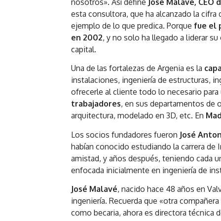
nosotros». Así define
José Malavé, CEO d
esta consultora, que ha alcanzado la cifra
ejemplo de lo que predica. Porque
fue el
en 2002
, y no solo ha llegado a liderar 
capital.
Una de las fortalezas de Argenia es la
capa
instalaciones, ingeniería de estructuras, in
ofrecerle al cliente todo lo necesario par
trabajadores
, en sus departamentos de obr
arquitectura, modelado en 3D, etc. En
Mad
Los socios fundadores fueron
José Anto
habían conocido estudiando la carrera de In
amistad, y años después, teniendo cada un
enfocada inicialmente en ingeniería de ins
José Malavé
, nacido hace 48 años en Valv
ingeniería. Recuerda que «otra compañera d
como becaria, ahora es directora técnica d