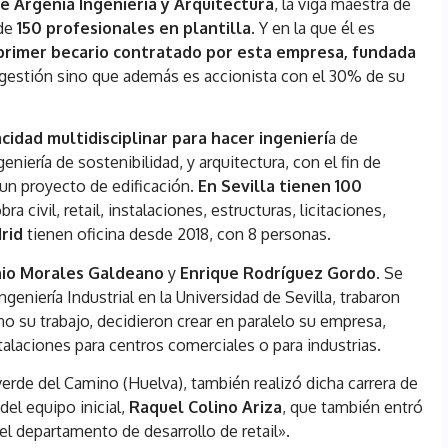
e Argenia Ingeniería y Arquitectura
, la viga maestra de
 de
150 profesionales en plantilla
. Y en la que él es
 primer becario contratado por esta empresa, fundada
su gestión sino que además es accionista con el 30% de su
cidad multidisciplinar para hacer ingenierí
a de
geniería de sostenibilidad, y arquitectura, con el fin de
a un proyecto de edificación.
En Sevilla tienen 100
a civil, retail, instalaciones, estructuras, licitaciones,
rid
tienen oficina desde 2018, con 8 personas.
nio Morales Galdeano
y
Enrique Rodríguez Gordo
. Se
geniería Industrial en la Universidad de Sevilla, trabaron
o su trabajo, decidieron crear en paralelo su empresa,
talaciones para centros comerciales o para industrias.
erde del Camino (Huelva), también realizó dicha carrera de
el equipo inicial,
Raquel Colino Ariza
, que también entró
el departamento de desarrollo de retail».