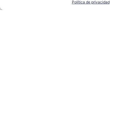
Política de privacidad
EIG Education y OPPLUS se alían para innovar
en la FP dual en Málaga TechPark
EIG
LEER MÁS