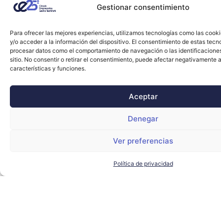
Gestionar consentimiento
Para ofrecer las mejores experiencias, utilizamos tecnologías como las cook
y/o acceder a la información del dispositivo. El consentimiento de estas tecn
procesar datos como el comportamiento de navegación o las identificacione
sitio. No consentir o retirar el consentimiento, puede afectar negativamente a
características y funciones.
Aceptar
Denegar
Ver preferencias
Más de 400 edificios de la Junta ya cuentan
Política de privacidad
con autoconsumo para sus necesidades
energéticas
AGENCIA ANDALUZA DE LA ENERGÍA
,
JUNTA DE
ANDALUCÍA
LEER MÁS