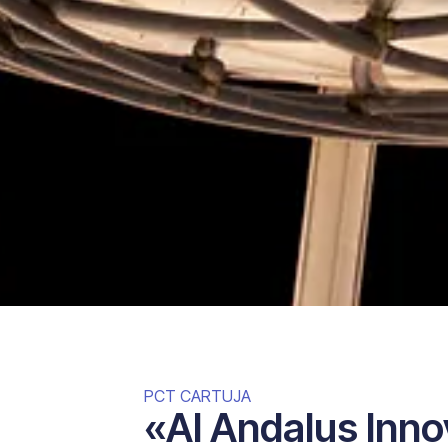
PCT CARTUJA
«Al Andalus Inno