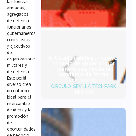
las fuerzas
armadas,
agregados
de defensa,
funcionarios
gubernamentales,
contratistas
y ejecutivos
de
El Círculo celebra un nuevo
organizaciones
consejo de gobierno por
militares y
primera vez desde la
de defensa.
pandemia de forma
Este perfil
telemática.
diverso crea
CÍRCULO
,
SEVILLA TECHPARK
un entorno
LEER MÁS
ideal para el
intercambio
de ideas y la
promoción
de
oportunidades
de negocio.