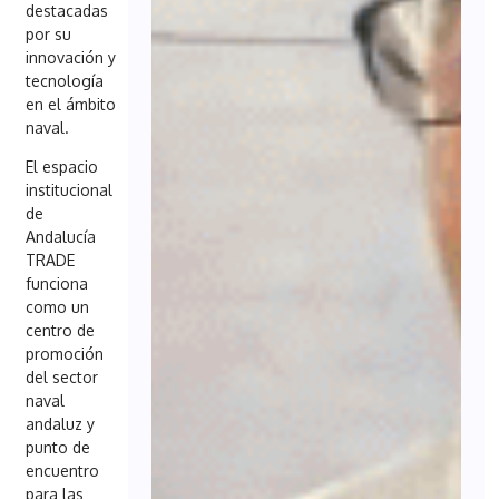
destacadas
por su
innovación y
tecnología
en el ámbito
naval.
El espacio
institucional
de
Andalucía
TRADE
funciona
como un
centro de
promoción
del sector
naval
andaluz y
punto de
encuentro
para las