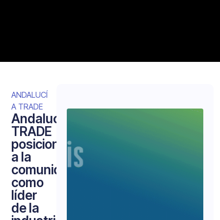
ANDALUCÍ
A TRADE
Andalucía
TRADE
posiciona
a la
comunidad
como
líder
de la