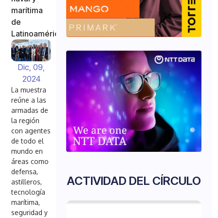
marítima
de
Latinoamérica
Dic, 09,
2024
La muestra
reúne a las
armadas de
la región
con agentes
de todo el
mundo en
áreas como
defensa,
ACTIVIDAD DEL CÍRCULO
astilleros,
tecnología
marítima,
seguridad y