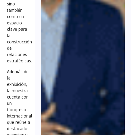
sino
también
como un
espacio
clave para
la
construcción
de
relaciones
estratégicas.
Además de
la
exhibición,
la muestra
cuenta con
un
Congreso
Internacional
que reúne a
destacados
expertos y