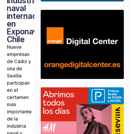
industria
naval
internacional
en
Exponaval
Chile
Nueve
empresas
de Cádiz y
una de
Sevilla
participan
en el
certamen
más
importante
de la
industria
naval y