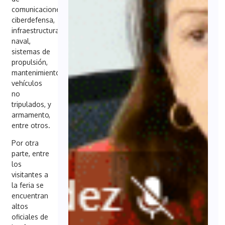
comunicaciones,
ciberdefensa,
infraestructura
naval,
sistemas de
propulsión,
mantenimiento,
vehículos
no
tripulados, y
armamento,
entre otros.
Por otra
parte, entre
los
visitantes a
la feria se
encuentran
altos
oficiales de