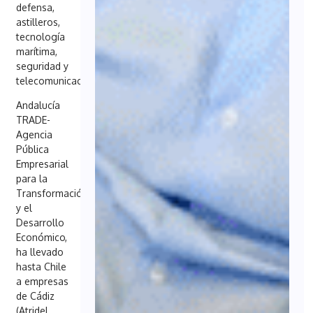
defensa,
astilleros,
tecnología
marítima,
seguridad y
telecomunicaciones.
Andalucía
TRADE-
Agencia
Pública
Empresarial
para la
Transformación
y el
Desarrollo
Económico,
ha llevado
hasta Chile
a empresas
de Cádiz
(Atridel,