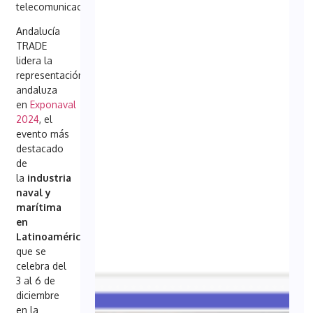
telecomunicaciones
Andalucía
TRADE
lidera la
representación
andaluza
en
Exponaval
2024
, el
evento más
destacado
de
la
industria
naval y
marítima
en
Latinoamérica
,
que se
celebra del
3 al 6 de
diciembre
en la