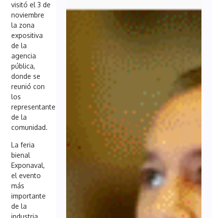
visitó el 3 de
noviembre
la zona
expositiva
de la
agencia
pública,
donde se
reunió con
los
representantes
de la
comunidad.
La feria
bienal
Exponaval,
el evento
más
importante
de la
industria