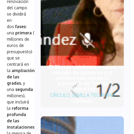
renovación
del campo
se dividirá
en
dos
fases
:
una
primera
(12
millones de
euros de
presupuesto)
que se
centrará en
El Círculo celebra un nuevo
la
ampliación
consejo de gobierno por
de las
primera vez desde la
pandemia de forma
gradas
, y
telemática.
una
segunda
(100
CÍRCULO
,
SEVILLA TECHPARK
millones),
LEER MÁS
que incluirá
la
reforma
profunda
de las
instalaciones
,
la mejora de