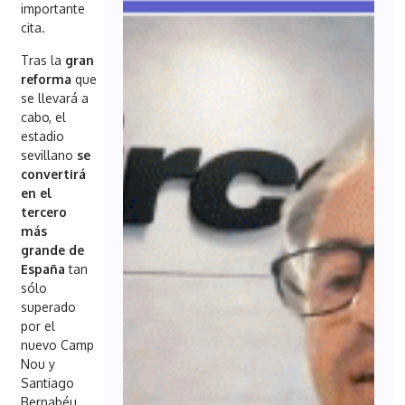
importante
cita.
Tras la
gran
reforma
que
se llevará a
cabo, el
estadio
sevillano
se
convertirá
en el
tercero
más
grande de
España
tan
sólo
superado
por el
nuevo Camp
Nou y
Santiago
Bernabéu.