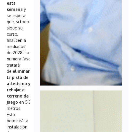
esta
semana
y
se espera
que, si todo
sigue su
curso,
finalicen a
mediados
de 2028. La
primera fase
tratará
de
eliminar
la pista de
atletismo y
rebajar el
terreno de
juego
en 5,3
metros.
Esto
permitirá la
instalación