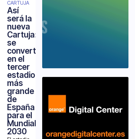
CARTUJA
Así
será la
nueva
Cartuja:
se
convertirá
en el
tercer
estadio
más
grande
de
España
para el
Mundial
2030