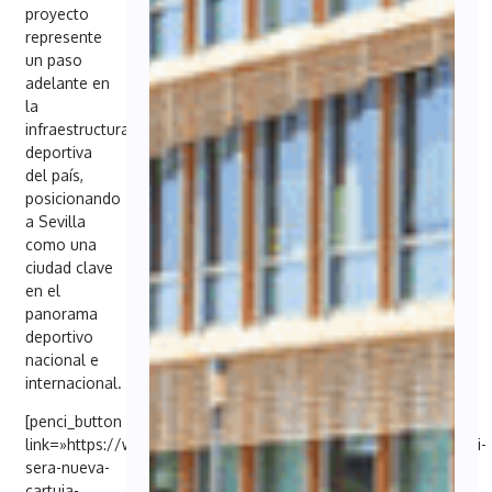
proyecto
represente
un paso
adelante en
la
infraestructura
deportiva
del país,
posicionando
a Sevilla
como una
ciudad clave
en el
panorama
deportivo
nacional e
internacional.
[penci_button
link=»https://www.eldebate.com/deportes/futbol/20241105/asi-
sera-nueva-
cartuja-