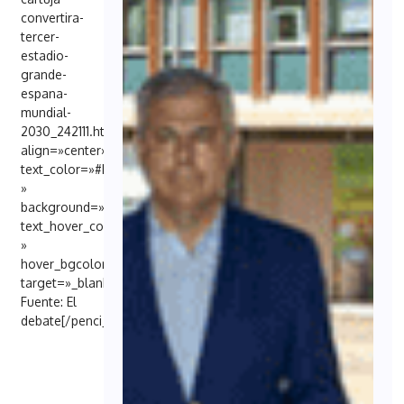
convertira-
tercer-
estadio-
grande-
espana-
mundial-
2030_242111.html»
align=»center»
text_color=»#FFFFFF
»
background=»#6EB48C»
text_hover_color=»#FFFFFF
»
hover_bgcolor=»#000098″
target=»_blank»]
Fuente: El
debate[/penci_button]