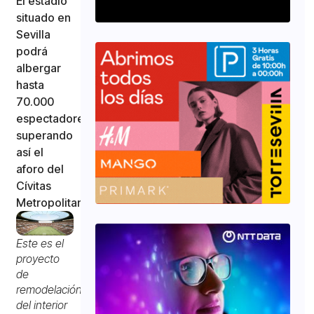
El estadio
situado en
Sevilla
podrá
albergar
hasta
70.000
espectadores,
superando
así el
aforo del
Cívitas
Metropolitano
Este es el
proyecto
de
remodelación
del interior