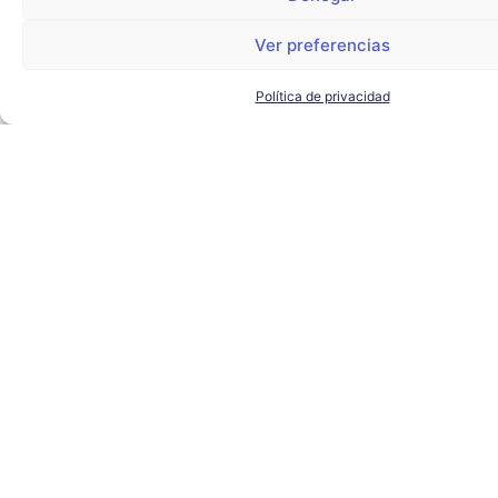
Ver preferencias
Política de privacidad
El alcalde de Sevilla visita
Torre Sevilla para conocer los
proyectos de futuro del