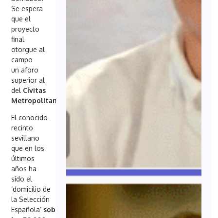
Se espera
que el
proyecto
final
otorgue al
campo
un
aforo
superior al
del
Cívitas
Metropolitano
.
El conocido
recinto
sevillano
que en los
últimos
años ha
sido el
‘domicilio de
la Selección
Española’
sobrepasará