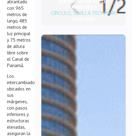
pandemia de forma
atirantado
telemática.
con 965
CÍRCULO
,
SEVILLA TECHPARK
metros de
LEER MÁS
largo, 485
metros de
luz principal
y 75 metros
de altura
libre sobre
el Canal de
Panamá.
Los
intercambiadores
ubicados en
sus
márgenes,
con pasos
inferiores y
estructuras
elevadas,
aseguran la