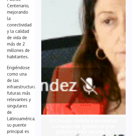
Centenario,
mejorando
la
conectividad
y la calidad
de vida de
más de 2
millones de
habitantes.
Erigiéndose
como una
de las
infraestructuras
futuras más
relevantes y
singulares
de
Latinoamérica,
El Círculo celebra un nuevo
su puente
consejo de gobierno por
primera vez desde la
principal es