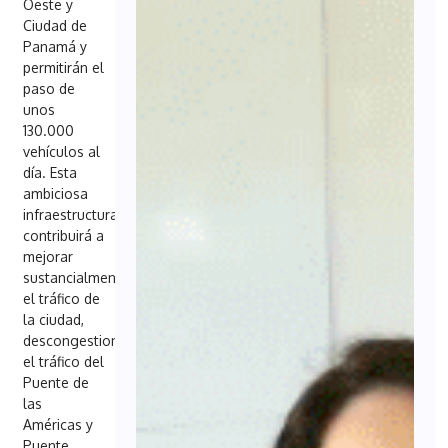
Oeste y
Ciudad de
Panamá y
permitirán el
paso de
unos
130.000
vehículos al
día. Esta
ambiciosa
infraestructura
contribuirá a
mejorar
sustancialmente
el tráfico de
la ciudad,
descongestionado
el tráfico del
Puente de
las
Américas y
Puente