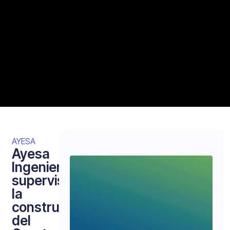
AYESA
Ayesa
Ingeniería
supervisa
la
construcción
del