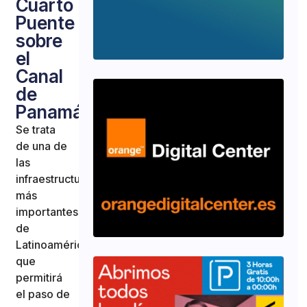
Cuarto
Puente
sobre
el
Canal
de
Panamá
Se trata
de una de
las
infraestructuras
más
importantes
de
Latinoamérica,
que
permitirá
el paso de