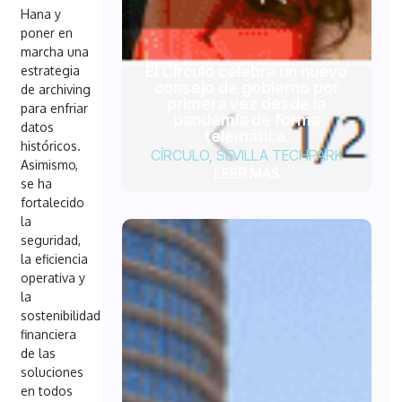
Hana y
poner en
marcha una
El Círculo celebra un nuevo
estrategia
consejo de gobierno por
de archiving
primera vez desde la
para enfriar
pandemia de forma
datos
telemática.
históricos.
CÍRCULO
,
SEVILLA TECHPARK
Asimismo,
LEER MÁS
se ha
fortalecido
la
seguridad,
la eficiencia
operativa y
la
sostenibilidad
financiera
de las
soluciones
en todos