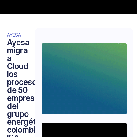
AYESA
Ayesa
migra
a
Cloud
los
procesos
de 50
empresas
del
grupo
energético
colombiano