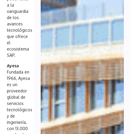
a la
vanguardia
de los
avances
tecnológicos
que ofrece
el
ecosistema
SAP.
Ayesa
Fundada en
1966, Ayesa
es un
proveedor
global de
servicios
tecnológicos
y de
ingeniería,
con 13.000