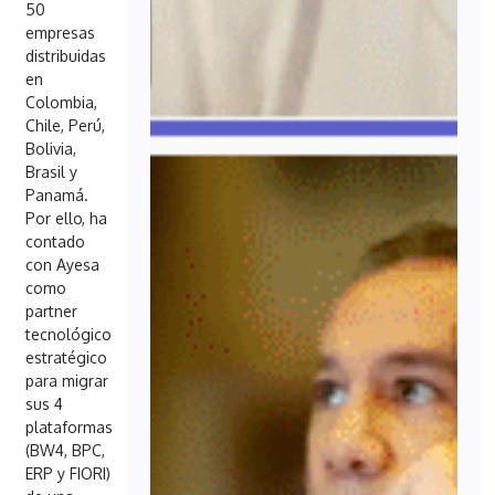
50
empresas
distribuidas
en
Colombia,
Chile, Perú,
Bolivia,
Brasil y
Panamá.
Por ello, ha
contado
con Ayesa
como
partner
tecnológico
estratégico
para migrar
sus 4
plataformas
(BW4, BPC,
ERP y FIORI)