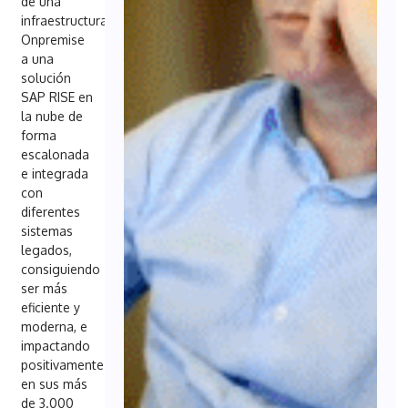
de una
infraestructura
Onpremise
a una
solución
SAP RISE en
la nube de
forma
escalonada
e integrada
con
diferentes
sistemas
legados,
consiguiendo
ser más
eficiente y
moderna, e
impactando
positivamente
en sus más
de 3.000