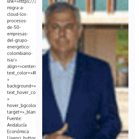
link=»https://andaluciaeconomica.com/ayesa-
migra-a-
cloud-los-
procesos-
de-50-
empresas-
del-grupo-
energetico-
colombiano-
isa/»
align=»center»
text_color=»#FFFFFF
»
background=»#6EB48C»
text_hover_color=»#FFFFFF
»
hover_bgcolor=»#000098″
target=»_blank»]
Fuente:
Andalucía
Económica
[/penci_button]