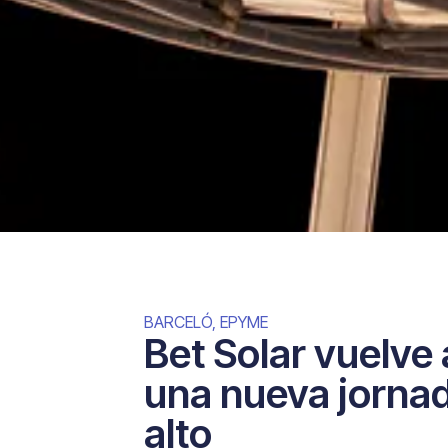
BARCELÓ
,
EPYME
Bet Solar vuelve 
una nueva jornad
alto