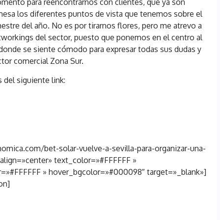
omento para reencontrarnos con clientes, que ya son
 mesa los diferentes puntos de vista que tenemos sobre el
stre del año. No es por tirarnos flores, pero me atrevo a
workings del sector, puesto que ponemos en el centro al
 donde se siente cómodo para expresar todas sus dudas y
ctor comercial Zona Sur.
 del siguiente link:
nomica.com/bet-solar-vuelve-a-sevilla-para-organizar-una-
 align=»center» text_color=»#FFFFFF »
=»#FFFFFF » hover_bgcolor=»#000098″ target=»_blank»]
on]