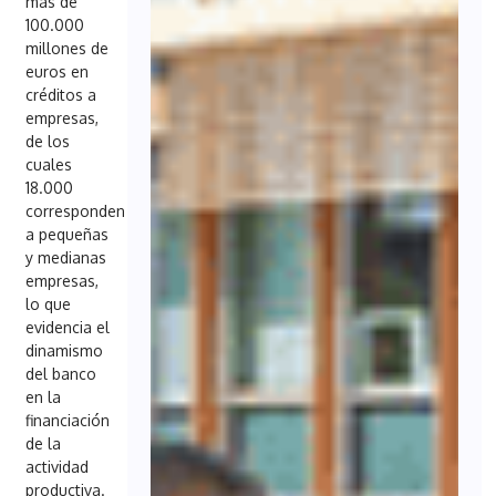
más de
100.000
millones de
euros en
créditos a
empresas,
de los
cuales
18.000
corresponden
a pequeñas
y medianas
empresas,
lo que
evidencia el
dinamismo
del banco
en la
financiación
de la
actividad
productiva.