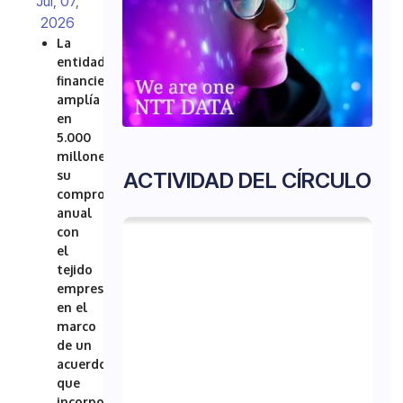
Jul, 07,
2026
La
entidad
financiera
amplía
en
5.000
millones
su
ACTIVIDAD DEL CÍRCULO
compromiso
anual
con
el
tejido
empresarial
en el
marco
de un
acuerdo
que
incorpora