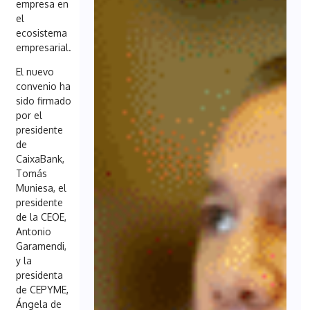
empresa en
el
ecosistema
empresarial.
El nuevo
convenio ha
sido firmado
por el
presidente
de
CaixaBank,
Tomás
Muniesa, el
presidente
de la CEOE,
Antonio
Garamendi,
y la
presidenta
de CEPYME,
Ángela de