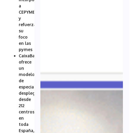
a
CEPYME
y
refuerza
su
foco
en las
pymes
CaixaBank
ofrece
un
modelo
de
especialización
desplegado
desde
212
centros
en
toda
España,