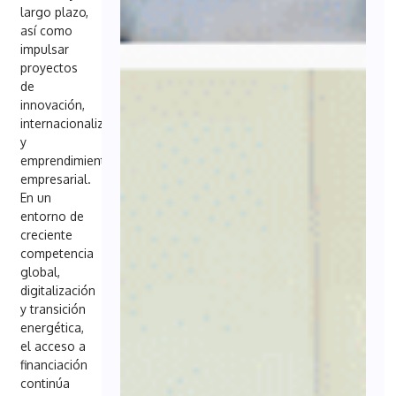
largo plazo,
así como
impulsar
proyectos
de
innovación,
internacionalización
y
emprendimiento
empresarial.
En un
entorno de
creciente
competencia
global,
digitalización
y transición
energética,
el acceso a
financiación
continúa