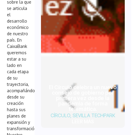
sobre la que
se articula
el
desarrollo
económico
de nuestro
país. En
CaixaBank
queremos
estar a su
lado en
cada etapa
de su
trayectoria,
El Círculo celebra un nuevo
acompañándolas
consejo de gobierno por
desde su
primera vez desde la
pandemia de forma
creación
telemática.
hasta sus
CÍRCULO
,
SEVILLA TECHPARK
planes de
LEER MÁS
expansión y
transformación.
Nuestro