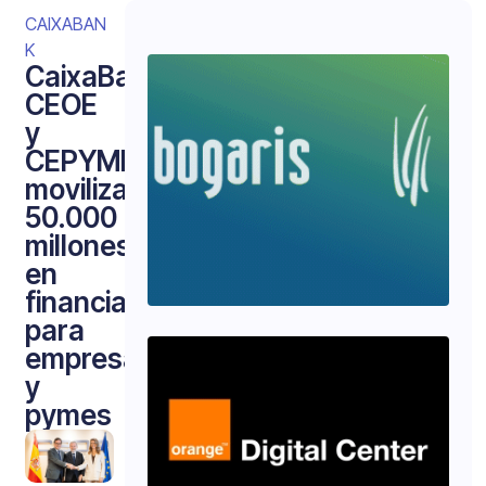
CAIXABAN
K
CaixaBank,
CEOE
y
CEPYME
movilizan
50.000
millones
en
financiación
para
empresas
y
pymes