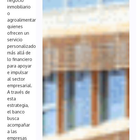
negocio
inmobiliario
o
agroalimentario,
quienes
ofrecen un
servicio
personalizado
más allá de
lo financiero
para apoyar
e impulsar
al sector
empresarial.
A través de
esta
estrategia,
el banco
busca
acompañar
a las
empresas