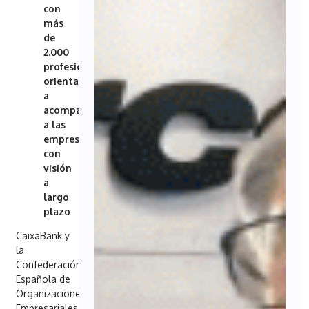
con
más
de
2.000
profesionales
orientados
a
acompañar
a las
empresas
con
visión
a
largo
plazo
CaixaBank y
la
Confederación
Española de
Organizaciones
Empresariales