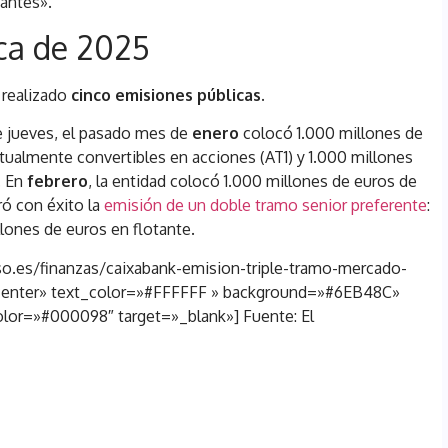
tantes».
ca de 2025
 realizado
cinco emisiones públicas.
e jueves, el pasado mes de
enero
colocó 1.000 millones de
tualmente convertibles en acciones (AT1) y 1.000 millones
. En
febrero
, la entidad colocó 1.000 millones de euros de
rró con éxito la
emisión de un doble tramo senior preferente
:
lones de euros en flotante.
so.es/finanzas/caixabank-emision-triple-tramo-mercado-
enter» text_color=»#FFFFFF » background=»#6EB48C»
lor=»#000098″ target=»_blank»] Fuente: El