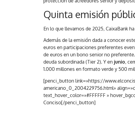
protección de acreedores senior y deposi
Quinta emisión públi
En lo que llevamos de 2025, CaixaBank ha
Además de la emisión dada a conocer est
euros en participaciones preferentes even
de euros en un bono senior no preferente
deuda subordinada (Tier 2). Y en
junio
, ce
1.000 millones en formato verde y 500 mil
[penci_button link=»https://www.elconci
americano_0_2004229756.html» align=»c
text_hover_color=»#FFFFFF » hover_bgco
Conciso[/penci_button]