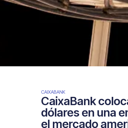
CAIXABANK
CaixaBank coloc
dólares en una e
el mercado amer