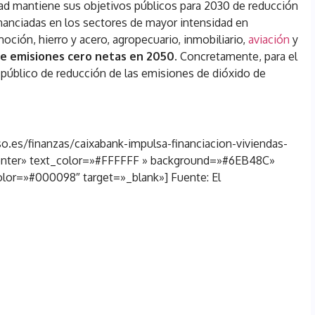
idad mantiene sus objetivos públicos para 2030 de reducción
nanciadas en los sectores de mayor intensidad en
moción, hierro y acero, agropecuario, inmobiliario,
aviación
y
e emisiones cero netas en 2050
. Concretamente, para el
vo público de reducción de las emisiones de dióxido de
o.es/finanzas/caixabank-impulsa-financiacion-viviendas-
enter» text_color=»#FFFFFF » background=»#6EB48C»
lor=»#000098″ target=»_blank»] Fuente: El