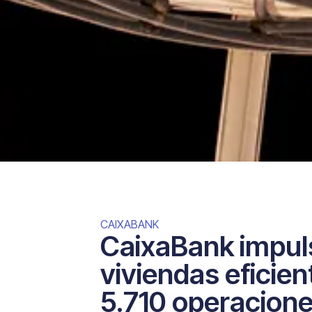
CAIXABANK
CaixaBank impuls
viviendas eficien
5.710 operacion