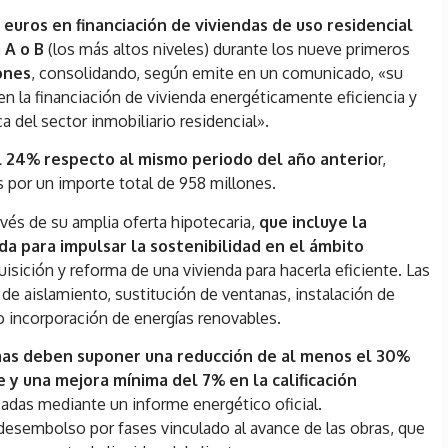
e euros en financiación de viviendas de uso residencial
 A o B
(los más altos niveles) durante los nueve primeros
ones
, consolidando, según emite en un comunicado, «su
 la financiación de vivienda energéticamente eficiencia y
 del sector inmobiliario residencial».
 24% respecto al mismo periodo del año anterio
r,
 por un importe total de 958 millones.
avés de su amplia oferta hipotecaria,
que incluye la
da para impulsar la sostenibilidad en el ámbito
uisición y reforma de una vivienda para hacerla eficiente. Las
de aislamiento, sustitución de ventanas, instalación de
o incorporación de energías renovables.
mas deben suponer una reducción de al menos el 30%
y una mejora mínima del 7% en la calificación
ficadas mediante un informe energético oficial.
desembolso por fases vinculado al avance de las obras, que