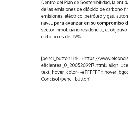
Dentro del Plan de Sostenibilidad, la ent
de las emisiones de dióxido de carbono fi
emisiones: eléctrico, petróleo y gas, auto
naval,
para avanzar en su compromiso d
sector inmobiliario residencial, el objeti
carbono es de -19%.
[penci_button link=»https://www.elconcis
eficientes_0_2005209917.html» align=»c
text_hover_color=»#FFFFFF » hover_bgco
Conciso[/penci_button]