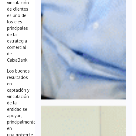
vinculación
de clientes
es uno de
los ejes
principales
de la
estrategia
comercial
de
CaixaBank.
Los buenos
resultados
en
captación y
vinculación
de la
entidad se
apoyan,
principalmente,
en
una
potente