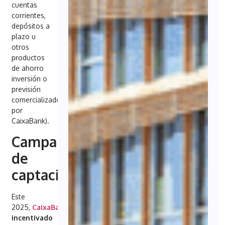
cuentas
corrientes,
depósitos a
plazo u
otros
productos
de ahorro
inversión o
previsión
comercializados
por
CaixaBank).
Campaña
de
captación
Este
2025,
CaixaBank
ha
incentivado