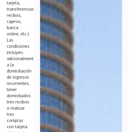
tarjeta,
transferencias,
recibos,
cajeros,
banca
online, etc.).
Las
condiciones
incluyen,
adicionalmente
a la
domiciliación
de ingresos
recurrentes,
tener
domiciliados
tres recibos
o realizar
tres
compras
con tarjeta