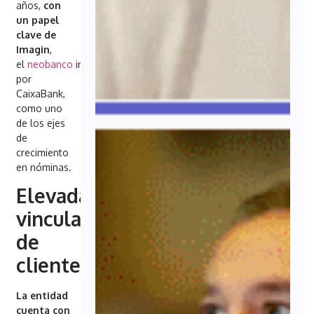
años,
con
un
papel
clave de
Imagin
,
el
neobanco
impulsado
por
CaixaBank,
como uno
de los ejes
de
crecimiento
en nóminas.
Elevada
vinculación
de
clientes
La entidad
cuenta con