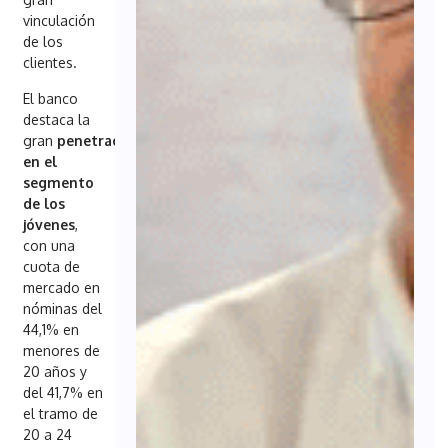
vinculación
de los
clientes.
El banco
destaca la
gran
penetración
en el
segmento
de los
jóvenes
,
con una
cuota de
mercado en
nóminas del
44,1% en
menores de
20 años y
del 41,7% en
el tramo de
20 a 24