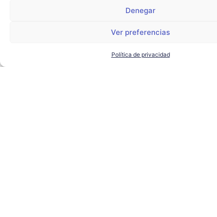
Denegar
Ver preferencias
Política de privacidad
El alcalde de Sevilla visita
Torre Sevilla para conocer los
proyectos de futuro del
complejo
AYUNTAMIENTO DE SEVILLA
,
SEVILLA TECHPARK
,
TORRE
SEVILLA
LEER MÁS