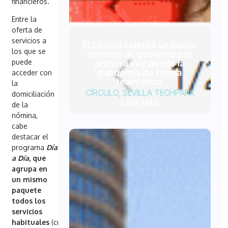
financieros.
Entre la
oferta de
servicios a
El Círculo celebra un nuevo
los que se
consejo de gobierno por
puede
primera vez desde la
pandemia de forma
acceder con
telemática.
la
CÍRCULO
,
SEVILLA TECHPARK
domiciliación
LEER MÁS
de la
nómina,
cabe
destacar el
programa
Día
a Día
, que
agrupa en
un mismo
paquete
todos los
servicios
habituales
(cuenta,