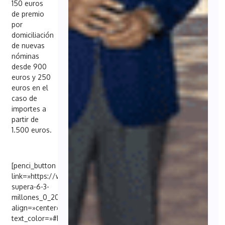
150 euros
de premio
por
domiciliación
de nuevas
nóminas
desde 900
euros y 250
euros en el
caso de
importes a
partir de
1.500 euros.
[penci_button
link=»https://www.elconciso.es/finanzas/caixabank-
supera-6-3-
millones_0_2004689487.html»
align=»center»
text_color=»#FFFFFF