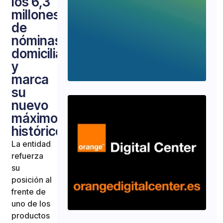
los 6,3
millones
de
nóminas
domiciliadas
y
marca
su
nuevo
máximo
histórico
La entidad
refuerza
su
posición al
frente de
uno de los
productos