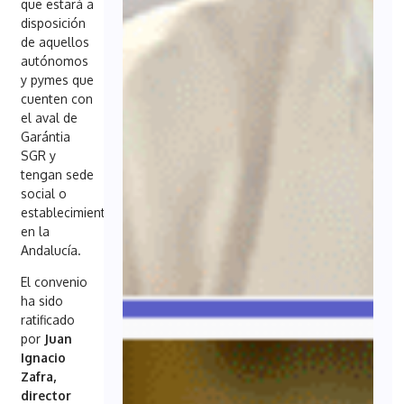
que estará a
disposición
de aquellos
autónomos
y pymes que
cuenten con
el aval de
Garántia
SGR y
tengan sede
social o
establecimiento
en la
Andalucía.
El convenio
ha sido
ratificado
por
Juan
Ignacio
Zafra,
director