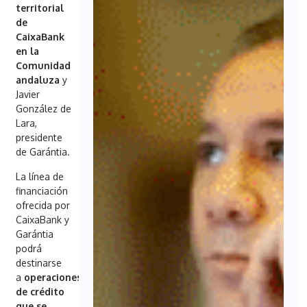
territorial
de
CaixaBank
en la
Comunidad
andaluza
y
Javier
González de
Lara,
presidente
de Garántia.
La línea de
financiación
ofrecida por
CaixaBank y
Garántia
podrá
destinarse
a
operaciones
de crédito
que se