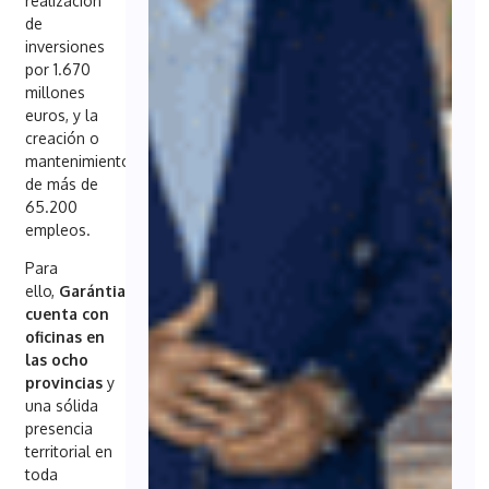
realización
de
inversiones
por 1.670
millones
euros, y la
creación o
mantenimiento
de más de
65.200
empleos.
Para
ello,
Garántia
cuenta con
oficinas en
las ocho
provincias
y
una sólida
presencia
territorial en
toda