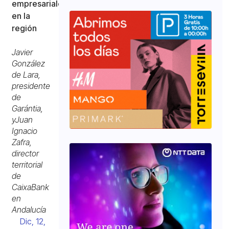
empresariales
en la
región
Javier
González
de Lara,
presidente
de
Garántia,
yJuan
Ignacio
Zafra,
director
territorial
de
CaixaBank
en
Andalucía
Dic, 12,