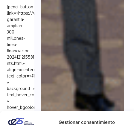
[penci_button
link=»https://www.abc.es/sevilla/economia/caixabank-
garantia-
amplian-
300-
millones-
linea-
financiacion-
20241212155812-
nts.html»
align=»center»
text_color=»#FFFFFF
»
background=»#6EB48C»
text_hover_color=»#FFFFFF
»
hover_bgcolor=»#000098″
target=»_blank»]
Fuente: ABC
Gestionar consentimiento
de
Sevilla[/penci_button]