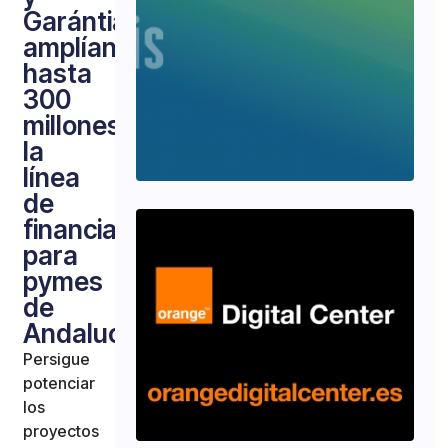
Garántia
amplían
hasta
300
millones
la
línea
de
financiación
para
pymes
de
Andalucía
Persigue
potenciar
los
proyectos