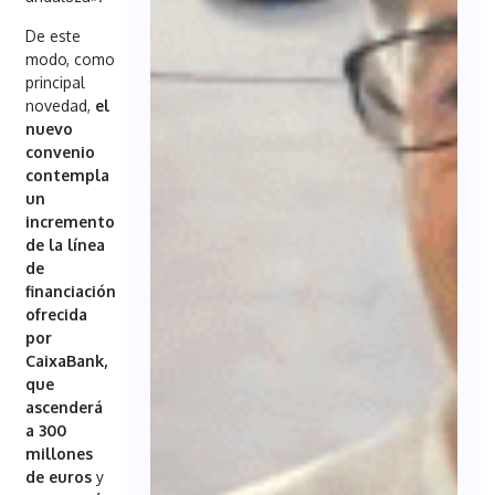
De este
modo, como
principal
novedad,
el
nuevo
convenio
contempla
un
incremento
de la línea
de
financiación
ofrecida
por
CaixaBank,
que
ascenderá
a 300
millones
de euros
y