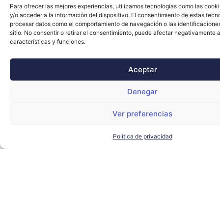
Para ofrecer las mejores experiencias, utilizamos tecnologías como las cook
y/o acceder a la información del dispositivo. El consentimiento de estas tecn
procesar datos como el comportamiento de navegación o las identificacione
sitio. No consentir o retirar el consentimiento, puede afectar negativamente a
características y funciones.
Aceptar
Denegar
El alcalde de Sevilla visita
Ver preferencias
Torre Sevilla para conocer los
proyectos de futuro del
complejo
Política de privacidad
AYUNTAMIENTO DE SEVILLA
,
SEVILLA TECHPARK
,
TORRE
SEVILLA
LEER MÁS