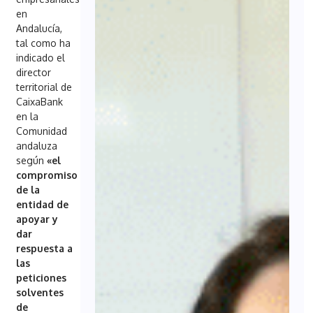
en
Andalucía,
tal como ha
indicado el
director
territorial de
CaixaBank
en la
Comunidad
andaluza
según
«el
compromiso
de la
entidad de
apoyar y
dar
respuesta a
las
peticiones
solventes
de