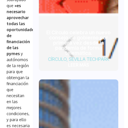
que
«es
necesario
aprovechar
todas las
oportunidades
El Círculo celebra un nuevo
de
consejo de gobierno por
financiación
primera vez desde la
pandemia de forma
de las
telemática.
pymes
y
CÍRCULO
,
SEVILLA TECHPARK
autónomos
LEER MÁS
de la región
para que
obtengan la
financiación
que
necesitan
en las
mejores
condiciones,
y para ello
es necesaria