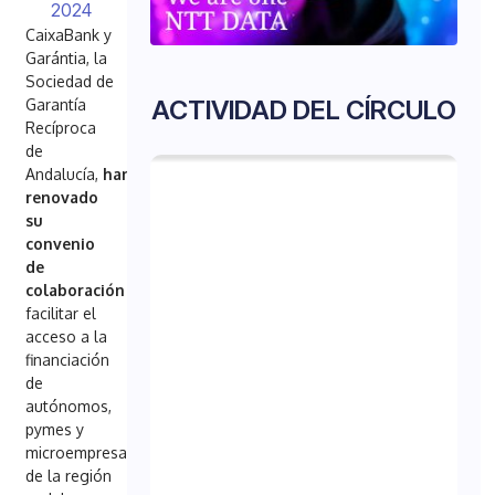
2024
CaixaBank y
Garántia, la
Sociedad de
ACTIVIDAD DEL CÍRCULO
Garantía
Recíproca
de
Andalucía,
han
renovado
su
convenio
de
colaboración
para
facilitar el
acceso a la
financiación
de
autónomos,
pymes y
microempresas
de la región