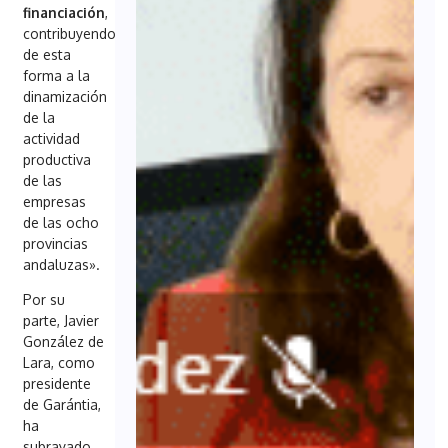
financiación
,
contribuyendo
de esta
forma a la
dinamización
de la
actividad
productiva
de las
empresas
de las ocho
provincias
andaluzas».
Por su
parte, Javier
González de
Lara, como
presidente
de Garántia,
ha
subrayado