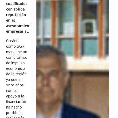
cualificados
con sólida
reputación
en el
asesoramiento
empresarial.
Garántia
como SGR
mantiene un
compromiso
de impulso
económico
de la región,
ya que en
siete años
con su
apoyo a la
financiación
ha hecho
posible la