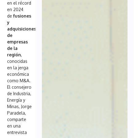
en el récord
en 2024
de
fusiones
y
adquisiciones
de
empresas
de la
región
,
conocidas
en la jerga
económica
como M&A.
El consejero
de Industria,
Energía y
Minas, Jorge
Paradela,
comparte
en una
entrevista