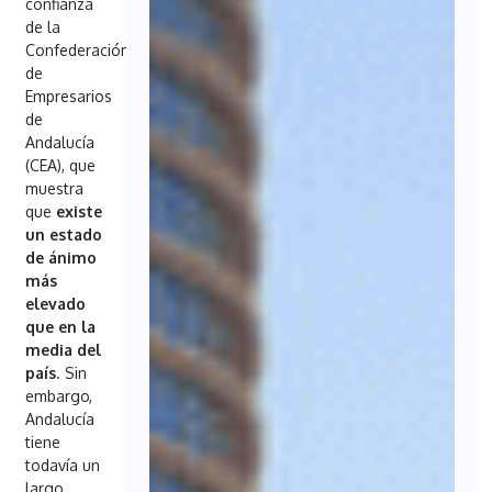
confianza
de la
Confederación
de
Empresarios
de
Andalucía
(CEA), que
muestra
que
existe
un estado
de ánimo
más
elevado
que en la
media del
país
. Sin
embargo,
Andalucía
tiene
todavía un
largo