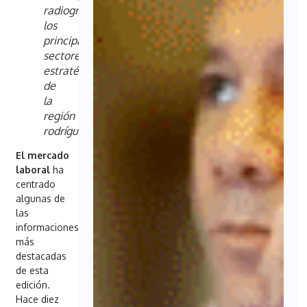
radiografía
los
principales
sectores
estratégicos
de
la
región
víctor
rodríguez
El mercado
laboral
ha
centrado
algunas de
las
informaciones
más
destacadas
de esta
edición.
Hace diez