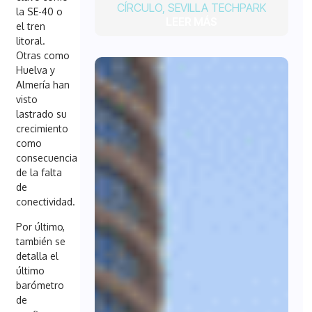
CÍRCULO
,
SEVILLA TECHPARK
la SE-40 o
LEER MÁS
el tren
litoral.
Otras como
Huelva y
Almería han
visto
lastrado su
crecimiento
como
consecuencia
de la falta
de
conectividad.
Por último,
también se
detalla el
último
barómetro
de