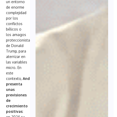
un entorno
de enorme
complejidad
por los
conflictos
bélicos o
los amagos
proteccionistas
de Donald
Trump, para
aterrizar en
las variables
micro. En
este
contexto,
Andalucía
presenta
unas
previsiones
de
crecimiento
positivas
:
en 2024 su