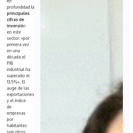
en
profundidad
las
principales
cifras de
inversió
n
en este
sector: «por
primera vez
en una
década el
PIB
industrial ha
superado el
13,5%». El
auge de las
exportaciones
y el índice
de
empresas
por
habitantes
son otros