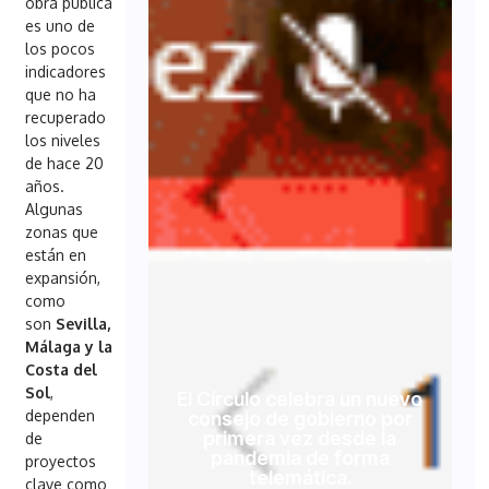
obra pública
es uno de
los pocos
indicadores
que no ha
recuperado
los niveles
de hace 20
años.
Algunas
zonas que
están en
expansión,
como
son
Sevilla,
Málaga y la
Costa del
Sol
,
El Círculo celebra un nuevo
dependen
consejo de gobierno por
primera vez desde la
de
pandemia de forma
proyectos
telemática.
clave como