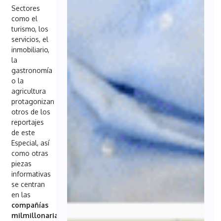
Sectores
como el
turismo, los
servicios, el
inmobiliario,
la
gastronomía
o la
agricultura
protagonizan
otros de los
reportajes
de este
Especial, así
como otras
piezas
informativas
se centran
en las
compañías
milmillonarias
o