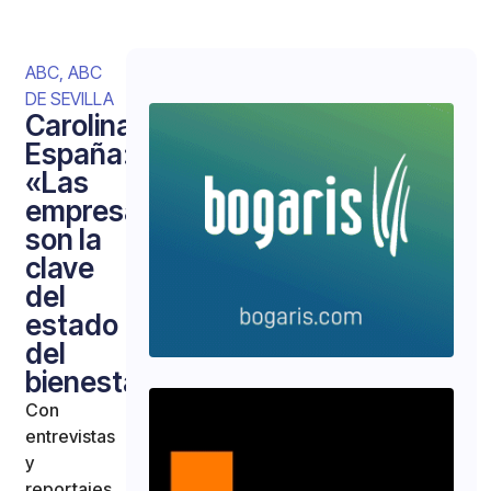
ABC
,
ABC
DE SEVILLA
Carolina
España:
«Las
empresas
son la
clave
del
estado
del
bienestar
Con
entrevistas
y
reportajes