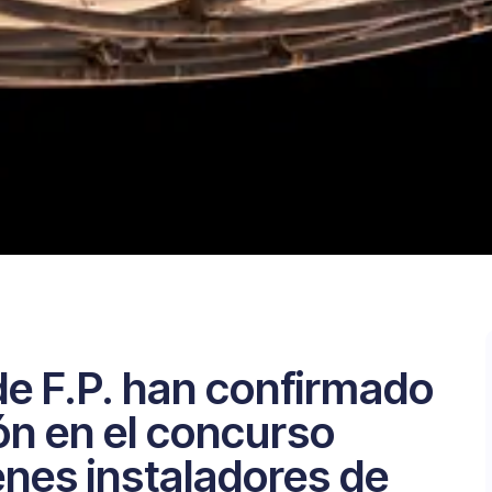
 de F.P. han confirmado
ión en el concurso
enes instaladores de