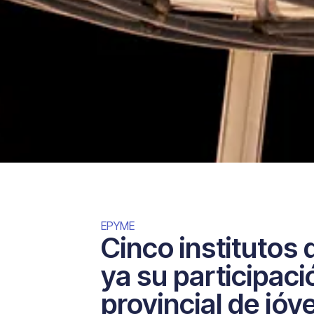
EPYME
Cinco institutos
ya su participac
provincial de jóv