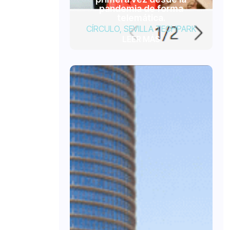
pandemia de forma
telemática.
CÍRCULO
,
SEVILLA TECHPARK
LEER MÁS