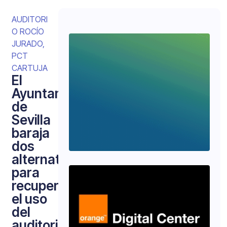
AUDITORI
O ROCÍO
JURADO
,
PCT
CARTUJA
El
Ayuntamiento
de
Sevilla
baraja
dos
alternativas
para
recuperar
el uso
del
auditorio