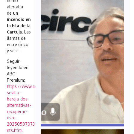
humo
alertaba
de
un
incendio en
la Isla de la
Cartuja
. Las
llamas de
entre cinco
y seis
…
Seguir
leyendo en
ABC
Premium:
https://www.abc.es/sevilla/ciudad/ayuntamiento-
sevilla-
baraja-dos-
alternativas-
recuperar-
uso-
20250507073111-
nts.html