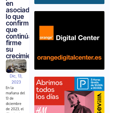
en
asociados
lo que
confirma
que
continúa
firme
su
crecimiento
Dic, 13,
2023
En la
mañana del
13 de
diciembre
de 2023, el