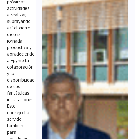
próximas
actividades
a realizar,
subrayando
así el cierre
de una
jornada
productiva y
agradeciendo
a Epyme la
colaboración
y la
disponibilidad
de sus
fantásticas
instalaciones.
Este
consejo ha
servido
también
para
agradecer