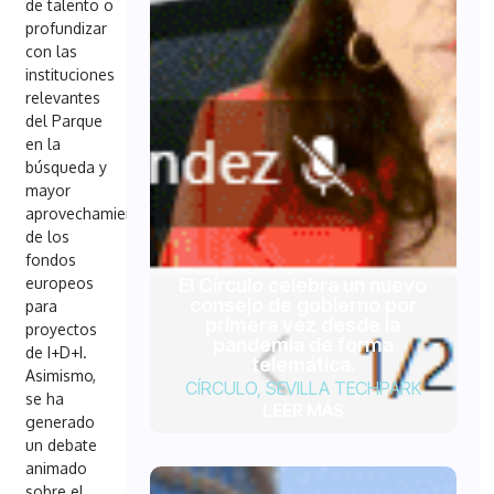
de talento o
profundizar
con las
instituciones
relevantes
del Parque
en la
búsqueda y
mayor
aprovechamiento
de los
fondos
El Círculo celebra un nuevo
europeos
consejo de gobierno por
para
primera vez desde la
proyectos
pandemia de forma
de I+D+I.
telemática.
Asimismo,
CÍRCULO
,
SEVILLA TECHPARK
se ha
LEER MÁS
generado
un debate
animado
sobre el