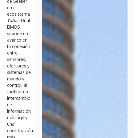
de Seeker
en el
ecosistema
Talos
–Dual-
EIMOS
supone un
avance en
la conexión
entre
sensores,
efectores y
sistemas de
mando y
control, al
facilitar un
intercambio
de
información
más ágil y
una
coordinación
más