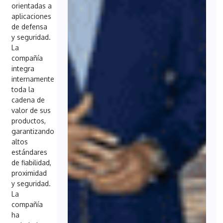
orientadas a
aplicaciones
de defensa
y seguridad.
La
compañía
integra
internamente
toda la
cadena de
valor de sus
productos,
garantizando
altos
estándares
de fiabilidad,
proximidad
y seguridad.
La
compañía
ha