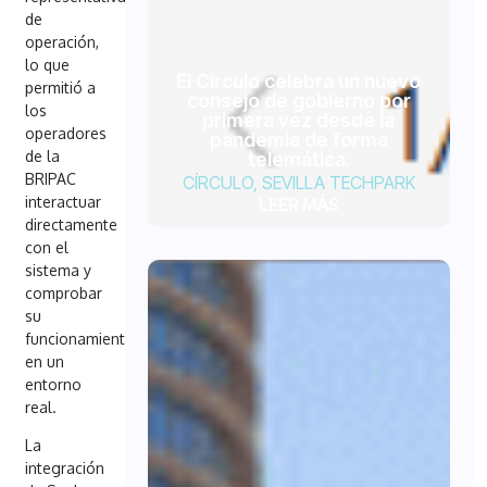
de
operación,
lo que
El Círculo celebra un nuevo
permitió a
consejo de gobierno por
los
primera vez desde la
operadores
pandemia de forma
de la
telemática.
BRIPAC
CÍRCULO
,
SEVILLA TECHPARK
interactuar
LEER MÁS
directamente
con el
sistema y
comprobar
su
funcionamiento
en un
entorno
real.
La
integración