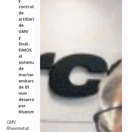
y
control
de
artillería
de
GMV
y
Dual-
EIMOS
el
sistema
de
mortero
embarcado
de 81
mm
desarrollado
por
Rheinmetall
GMV,
Rheinmetall