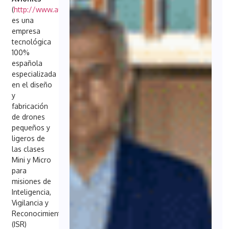
(
http://www.aureaavionics.com
)
es una
empresa
tecnológica
100%
española
especializada
en el diseño
y
fabricación
de drones
pequeños y
ligeros de
las clases
Mini y Micro
para
misiones de
Inteligencia,
Vigilancia y
Reconocimiento
(ISR)