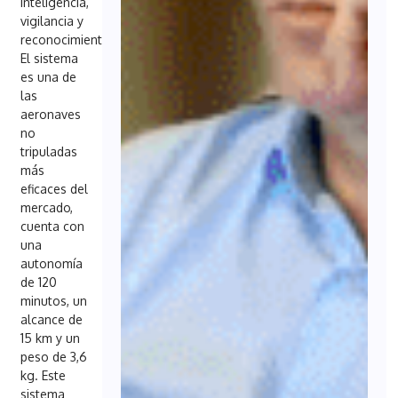
inteligencia,
vigilancia y
reconocimiento.
El sistema
es una de
las
aeronaves
no
tripuladas
más
eficaces del
mercado,
cuenta con
una
autonomía
de 120
minutos, un
alcance de
15 km y un
peso de 3,6
kg. Este
sistema