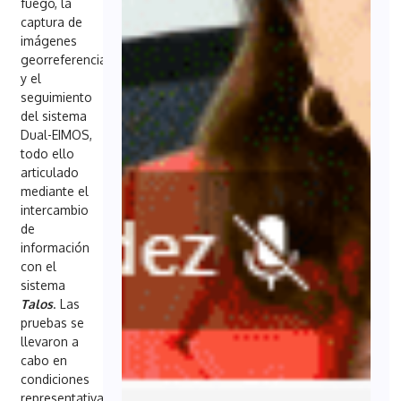
fuego, la
captura de
imágenes
georreferenciadas
y el
seguimiento
del sistema
Dual-EIMOS,
todo ello
articulado
mediante el
intercambio
de
información
con el
sistema
Talos
. Las
pruebas se
llevaron a
cabo en
condiciones
representativas