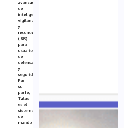
avanzadas
de
inteligencia,
vigilancia
y
reconocimiento
(ISR)
para
usuarios
de
defensa
y
seguridad.
Por
su
parte,
Talos
es el
sistema
de
mando