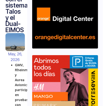
sistema
Talos
y el
Dual-
EIMOS
May, 26,
2026
GMV,
Rheinmetall
y
Aurea
Avionics
participan
en
pruebas
con