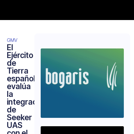
GMV
El
Ejército
de
Tierra
español
evalúa
la
integración
de
Seeker
UAS
con el