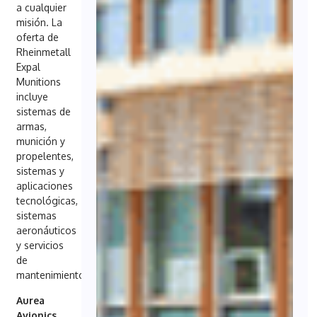
a cualquier
misión. La
oferta de
Rheinmetall
Expal
Munitions
incluye
sistemas de
armas,
munición y
propelentes,
sistemas y
aplicaciones
tecnológicas,
sistemas
aeronáuticos
y servicios
de
mantenimiento.
Aurea
Avionics