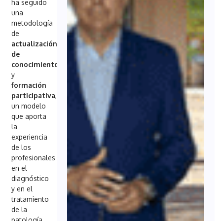
ha seguido
una
metodología
de
actualización
de
conocimientos
y
formación
participativa
,
un modelo
que aporta
la
experiencia
de los
profesionales
en el
diagnóstico
y en el
tratamiento
de la
patología