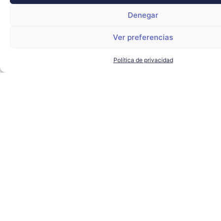
Denegar
Ver preferencias
Política de privacidad
El alcalde de Sevilla visita
Torre Sevilla para conocer los
proyectos de futuro del
complejo
AYUNTAMIENTO DE SEVILLA
,