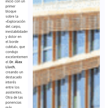
inició con un
primer
bloque
sobre la
«Exploración
del carpo,
inestabilidades
y dolor en
el borde
cubital», que
condujo
excelentemente
el
Dr. Álex
Lluch
,
creando un
destacado
interés
entre los
asistentes.
Otra de las
ponencias
más