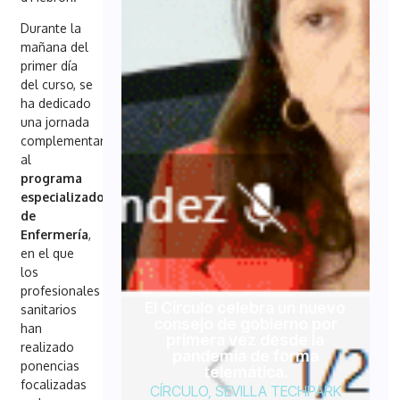
Durante la
mañana del
primer día
del curso, se
ha dedicado
una jornada
complementaria
al
programa
especializado
de
Enfermería
,
en el que
los
profesionales
El Círculo celebra un nuevo
sanitarios
consejo de gobierno por
han
primera vez desde la
realizado
pandemia de forma
ponencias
telemática.
focalizadas
CÍRCULO
,
SEVILLA TECHPARK