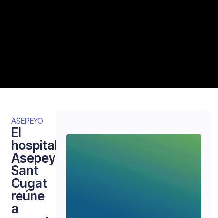
ASEPEYO
El
hospital
Asepeyo
Sant
Cugat
reúne
a