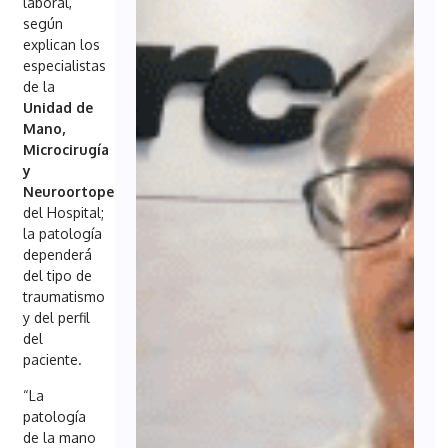
laboral,
según
explican los
especialistas
de la
Unidad de
Mano,
Microcirugía
y
Neuroortopedia
del Hospital;
la patología
dependerá
del tipo de
traumatismo
y del perfil
del
paciente.
“La
patología
de la mano