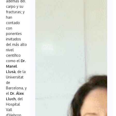
además del
carpo y su
fracturas; y
han
contado
con
ponentes
invitados
del más alto
nivel
científico
como el
Dr.
Manel
Llusà
, de la
Universitat
de
Barcelona, y
el
Dr. Álex
Lluch
, del
Hospital
Vall
d’Hebron.