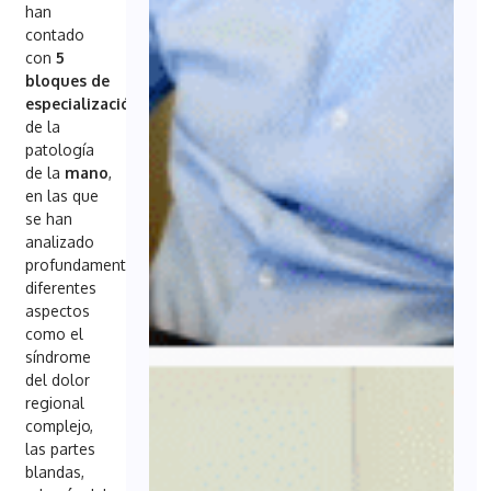
han
contado
con
5
bloques de
especialización
de la
patología
de la
mano
,
en las que
se han
analizado
profundamente
diferentes
aspectos
como el
síndrome
del dolor
regional
complejo,
las partes
blandas,