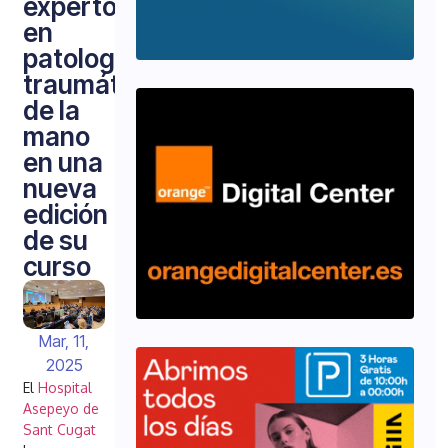
expertos
en
patología
traumática
de la
mano
en una
nueva
edición
de su
curso
Mar, 11,
2025
El
Hospital
Asepeyo de
Sant Cugat