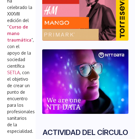
ha
celebrado la
XXXVIII
edición del
“
Curso de
mano
traumática
”,
con el
apoyo de la
sociedad
científica
SETLA
, con
el objetivo
de crear un
punto de
encuentro
para los
profesionales
sanitarios
de la
ACTIVIDAD DEL CÍRCULO
especialidad.