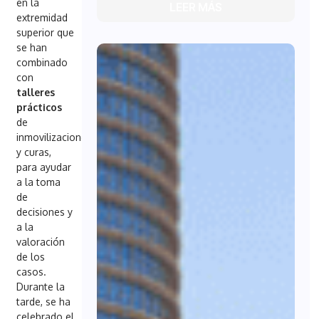
en la
LEER MÁS
extremidad
superior que
se han
combinado
con
talleres
prácticos
de
inmovilizaciones
y curas,
para ayudar
a la toma
de
decisiones y
a la
valoración
de los
casos.
Durante la
tarde, se ha
celebrado el