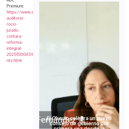
Premium:
https://www.abc.es/sevilla/ciudad/nuevo-
auditorio-
rocio-
jurado-
contara-
reforma-
integral-
20251130065958-
nts.html
El Círculo celebra un nuevo
consejo de gobierno por
primera vez desde la