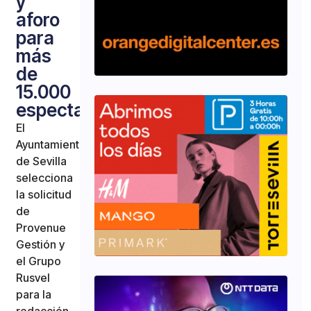
y
aforo
para
más
de
15.000
espectadores
El
Ayuntamiento
de Sevilla
selecciona
la solicitud
de
Provenue
Gestión y
el Grupo
Rusvel
para la
redacción