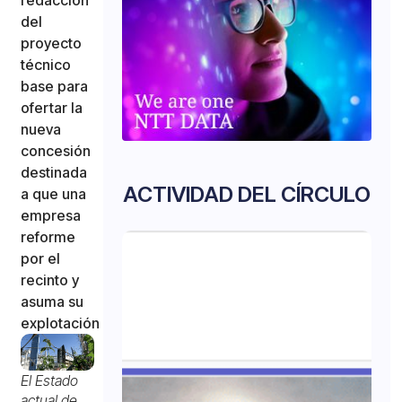
del
proyecto
técnico
base para
ofertar la
nueva
concesión
destinada
ACTIVIDAD DEL CÍRCULO
a que una
empresa
reforme
por el
recinto y
asuma su
explotación
El Estado
actual de