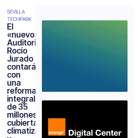
SEVILLA
TECHPARK
El
«nuevo»
Auditorio
Rocío
Jurado
contará
con
una
reforma
integral
de 35
millones,
cubierta,
climatización