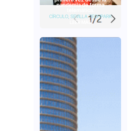
pandemia de forma
telemática.
CÍRCULO
,
SEVILLA TECHPARK
LEER MÁS