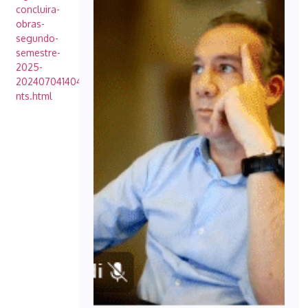
concluira-
obras-
segundo-
semestre-
2025-
20240704140405-
nts.html