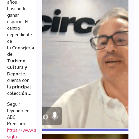
años
buscando
ganar
espacio. El
centro
dependiente
de
la
Consejería
de
Turismo,
Cultura y
Deporte
,
cuenta con
la
principal
colección…
Seguir
leyendo en
ABC
Premium:
https://www.abc.es/sevilla/ciudad/pabellon-
siglo-