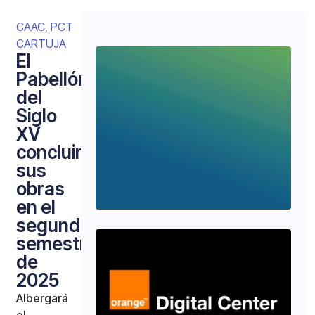
CAAC
,
PCT
CARTUJA
El
Pabellón
del
Siglo
XV
concluirá
sus
obras
en el
segundo
semestre
de
2025
Albergará
el