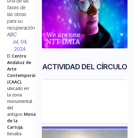
una de las
fases de
las obras
para su
recuperación
ABC
Jul, 04,
2024
El
Centro
Andaluz de
ACTIVIDAD DEL CÍRCULO
Arte
Contemporáneo
(CAAC)
,
ubicado en
la zona
monumental
del
antiguo
Monasterio
de la
Cartuja
,
llevaba