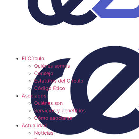
El Círculo
Quiénes somos
Consejo
Estatutos del Círculo
Código Ético
Asociados
Quiénes son
Servicios y beneficios
Cómo asociarse
Actualidad
Noticias