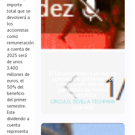
importe
total que se
devolverá a
los
accionistas
como
remuneración
a cuenta de
2025 será
de unos
3.400
El Círculo celebra un nuevo
millones de
consejo de gobierno por
euros, el
primera vez desde la
50% del
pandemia de forma
beneficio
telemática.
del primer
CÍRCULO
,
SEVILLA TECHPARK
semestre.
LEER MÁS
Este
dividendo a
cuenta
representa