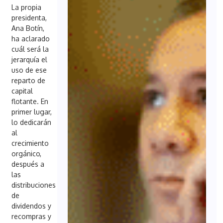
La propia
presidenta,
Ana Botín,
ha aclarado
cuál será la
jerarquía el
uso de ese
reparto de
capital
flotante. En
primer lugar,
lo dedicarán
al
crecimiento
orgánico,
después a
las
distribuciones
de
dividendos y
recompras y