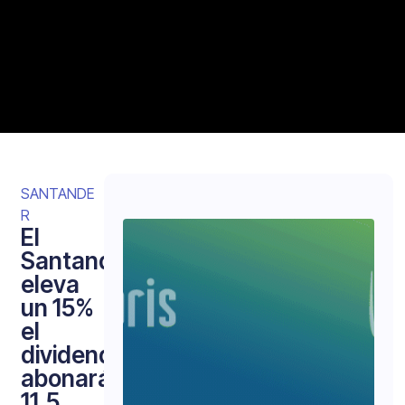
SANTANDE
R
El
Santander
eleva
un 15%
el
dividendo:
abonará
11,5