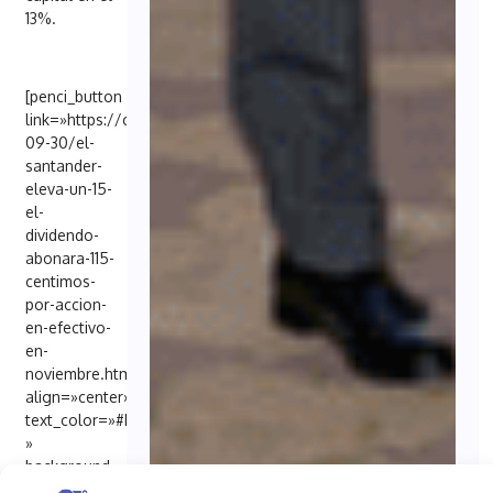
13%.
[penci_button
link=»https://cincodias.elpais.com/companias/2025-
09-30/el-
santander-
eleva-un-15-
el-
dividendo-
abonara-115-
centimos-
por-accion-
en-efectivo-
en-
noviembre.html»
align=»center»
text_color=»#FFFFFF
»
background=»#6EB48C»
text_hover_color=»#FFFFFF