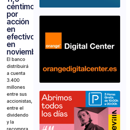
céntimos
por
acción
en
efectivo
en
noviembre
El banco
distribuirá
a cuenta
3.400
millones
entre sus
accionistas,
entre el
dividendo
y la
recompra