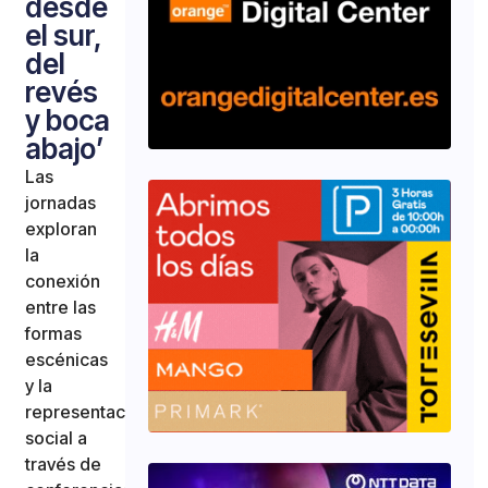
desde
el sur,
del
revés
y boca
abajo’
Las
jornadas
exploran
la
conexión
entre las
formas
escénicas
y la
representación
social a
través de