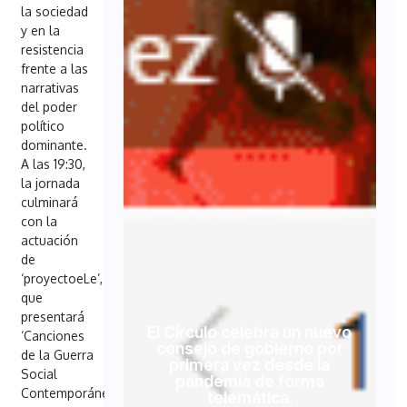
la sociedad
y en la
resistencia
frente a las
narrativas
del poder
político
dominante.
A las 19:30,
la jornada
culminará
con la
actuación
de
‘proyectoeLe’,
que
presentará
El Círculo celebra un nuevo
‘Canciones
consejo de gobierno por
de la Guerra
primera vez desde la
Social
pandemia de forma
Contemporánea’.
telemática.