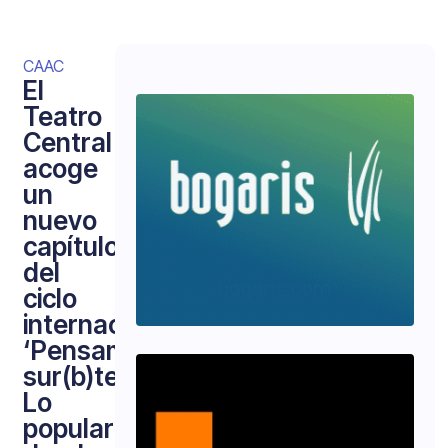
CAAC
El
Teatro
Central
acoge
un
nuevo
capítulo
del
ciclo
internacional
‘Pensamiento
sur(b)terráneo.
Lo
popular