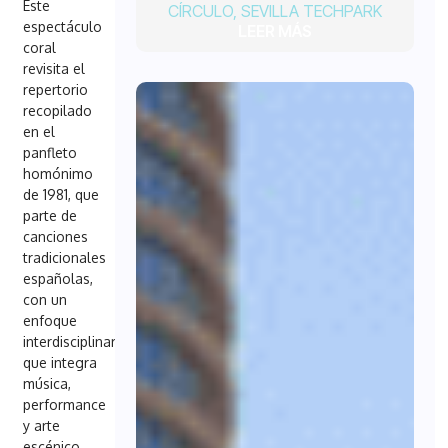
Este
CÍRCULO
,
SEVILLA TECHPARK
espectáculo
LEER MÁS
coral
revisita el
repertorio
recopilado
en el
panfleto
homónimo
de 1981, que
parte de
canciones
tradicionales
españolas,
con un
enfoque
interdisciplinar
que integra
música,
performance
y arte
escénico.