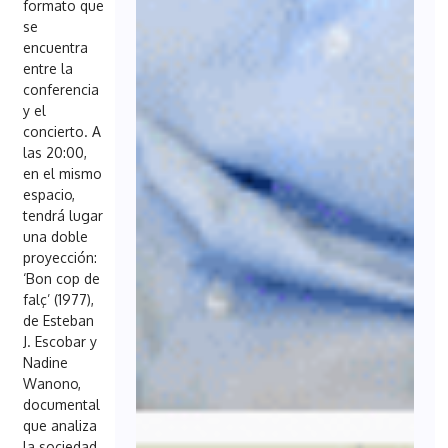
formato que
se
encuentra
entre la
conferencia
y el
concierto. A
las 20:00,
en el mismo
espacio,
tendrá lugar
una doble
proyección:
‘Bon cop de
falç’ (1977),
de Esteban
J. Escobar y
Nadine
Wanono,
documental
que analiza
la sociedad