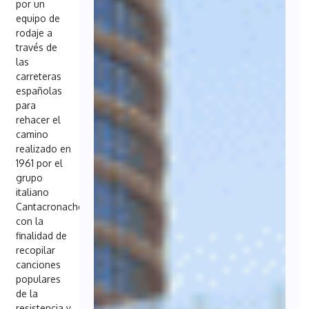
por un
equipo de
rodaje a
través de
las
carreteras
españolas
para
rehacer el
camino
realizado en
1961 por el
grupo
italiano
Cantacronache,
con la
finalidad de
recopilar
canciones
populares
de la
resistencia y