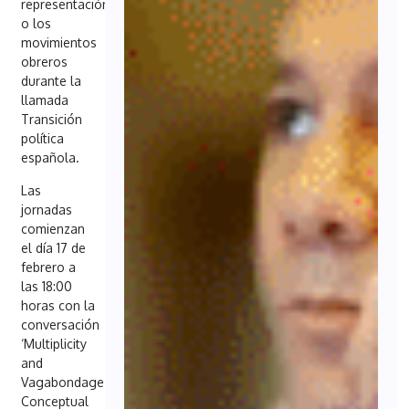
representación
o los
movimientos
obreros
durante la
llamada
Transición
política
española.
Las
jornadas
comienzan
el día 17 de
febrero a
las 18:00
horas con la
conversación
‘Multiplicity
and
Vagabondage.
Conceptual