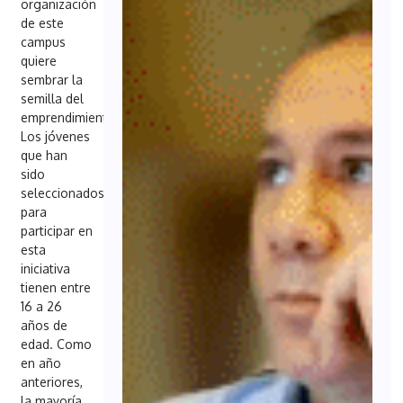
organización
de este
campus
quiere
sembrar la
semilla del
emprendimiento.
Los jóvenes
que han
sido
seleccionados
para
participar en
esta
iniciativa
tienen entre
16 a 26
años de
edad. Como
en año
anteriores,
la mayoría