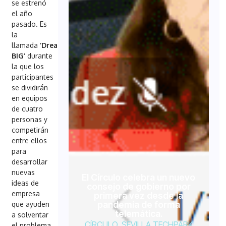
se estrenó
el año
pasado. Es
la
llamada
‘Dream
BIG’
durante
la que los
participantes
se dividirán
en equipos
de cuatro
personas y
competirán
entre ellos
para
desarrollar
nuevas
El Círculo celebra un nuevo
ideas de
consejo de gobierno por
empresa
primera vez desde la
pandemia de forma
que ayuden
telemática.
a solventar
CÍRCULO
,
SEVILLA TECHPARK
el problema