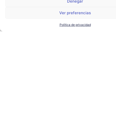
Denegar
Ver preferencias
Política de privacidad
El alcalde de Sevilla visita
Torre Sevilla para conocer los
proyectos de futuro del
complejo
AYUNTAMIENTO DE SEVILLA
,
SEVILLA TECHPARK
,
TORRE
SEVILLA
LEER MÁS