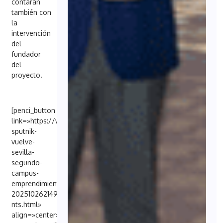
contarán
también con
la
intervención
del
fundador
del
proyecto.
[penci_button
link=»https://www.abc.es/sevilla/economia/universo-
sputnik-
vuelve-
sevilla-
segundo-
campus-
emprendimiento-
20251026214958-
nts.html»
align=»center»