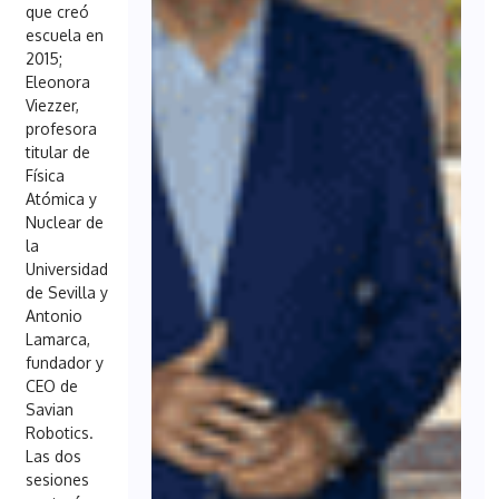
que creó
escuela en
2015;
Eleonora
Viezzer,
profesora
titular de
Física
Atómica y
Nuclear de
la
Universidad
de Sevilla y
Antonio
Lamarca,
fundador y
CEO de
Savian
Robotics.
Las dos
sesiones