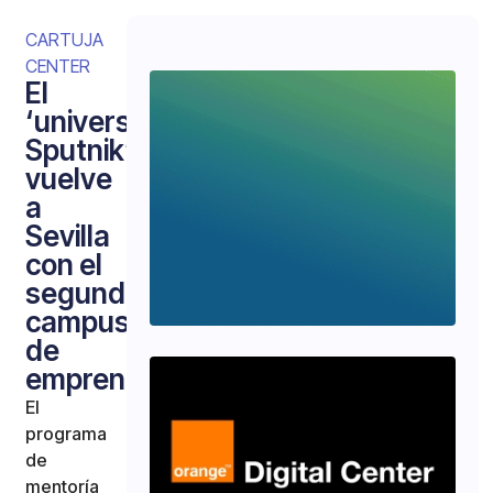
CARTUJA
CENTER
El
‘universo
Sputnik’
vuelve
a
Sevilla
con el
segundo
campus
de
emprendimiento
El
programa
de
mentoría