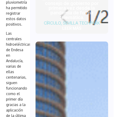
pluviometría
consejo de gobierno por
primera vez desde la
ha permitido
pandemia de forma
registrar
telemática.
estos datos
CÍRCULO
,
SEVILLA TECHPARK
positivos.
LEER MÁS
Las
centrales
hidroeléctricas
de Endesa
en
Andalucía,
varias de
ellas
centenarias,
siguen
funcionando
como el
primer día
gracias a la
aplicación
de la última