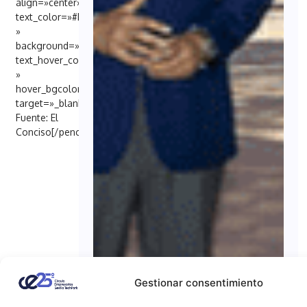
align=»center»
text_color=»#FFFFFF
»
background=»#6EB48C»
text_hover_color=»#FFFFFF
»
hover_bgcolor=»#000098″
target=»_blank»]
Fuente: El
Conciso[/penci_button]
Gestionar consentimiento