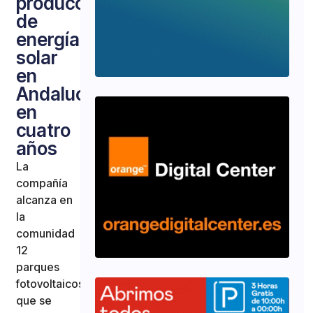
producción
de
energía
solar
en
Andalucía
en
cuatro
años
La
compañía
alcanza en
la
comunidad
12
parques
fotovoltaicos
que se