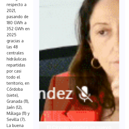
respecto a
2021,
pasando de
180 GWh a
352 GWh en
2025
gracias a
las 48
centrales
hidráulicas
repartidas
por casi
todo el
territorio, en
Córdoba
(siete),
Granada (11),
Jaén (12),
Málaga (11) y
Sevilla (7).
La buena
El Círculo celebra un nuevo