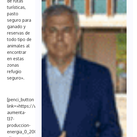
de rutas
turísticas,
pasto
seguro para
ganado y
reservas de
todo tipo de
animales al
encontrar
en estas
zonas
refugio
seguro».
[penci_button
link=»https://www.elconciso.es/energia/endesa-
aumenta-
137-
produccion-
energia_0_2004706455.html»