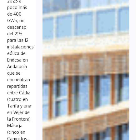
2025 a
poco más
de 400
GWh, un
descenso
del 21%
para las 12
instalaciones
eólica de
Endesa en
Andalucía
que se
encuentran
repartidas
entre Cádiz
(cuatro en
Tarifa y una
en Vejer de
la Frontera),
Málaga
(cinco en
Campillos,