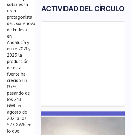
solar
es la
ACTIVIDAD DEL CÍRCULO
gran
protagonista
del
mix
renovable
de Endesa
en
Andalucía y
entre 2021 y
2025 la
producción
de esta
fuente ha
crecido un
137%,
pasando de
los 243
GWh en
agosto de
2021 a los
577 GWh en
lo que