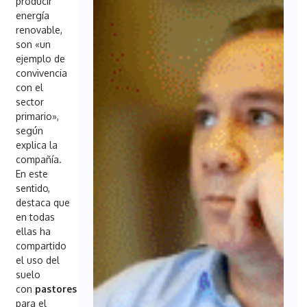
producir
energía
renovable,
son «un
ejemplo de
convivencia
con el
sector
primario»,
según
explica la
compañía.
En este
sentido,
destaca que
en todas
ellas ha
compartido
el uso del
suelo
con
pastores
locales
para el