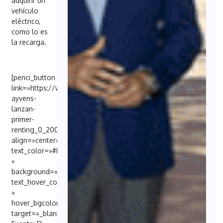
adquirir un
vehículo
eléctrico,
como lo es
la recarga.
[penci_button
link=»https://www.elconciso.es/empresas/endesa-
ayvens-
lanzan-
primer-
renting_0_2004727583.html»
align=»center»
text_color=»#FFFFFF
»
background=»#6EB48C»
text_hover_color=»#FFFFFF
»
hover_bgcolor=»#000098″
target=»_blank»]