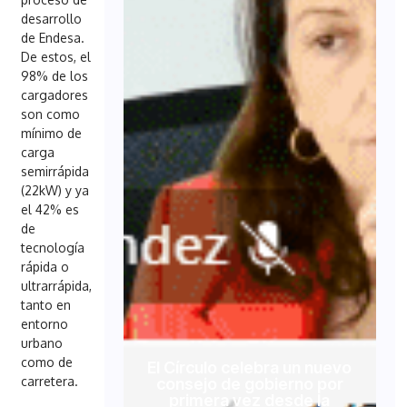
desarrollo
de Endesa.
De estos, el
98% de los
cargadores
son como
mínimo de
carga
semirrápida
(22kW) y ya
el 42% es
de
tecnología
rápida o
ultrarrápida,
tanto en
entorno
urbano
como de
El Círculo celebra un nuevo
carretera.
consejo de gobierno por
primera vez desde la