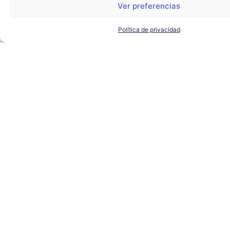
Ver preferencias
Política de privacidad
El alcalde de Sevilla visita
Torre Sevilla para conocer los
proyectos de futuro del
complejo
AYUNTAMIENTO DE SEVILLA
,
SEVILLA TECHPARK
,
TORRE
SEVILLA
LEER MÁS