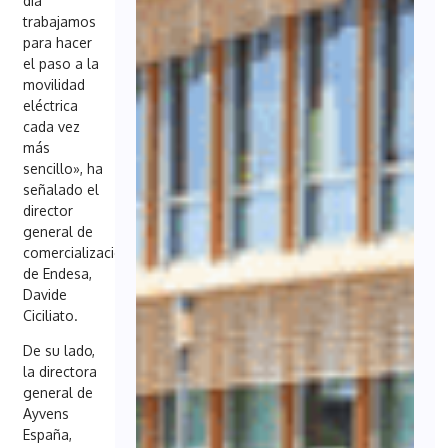
día
trabajamos
para hacer
el paso a la
movilidad
eléctrica
cada vez
más
sencillo», ha
señalado el
director
general de
comercialización
de Endesa,
Davide
Ciciliato.
De su lado,
la directora
general de
Ayvens
España,