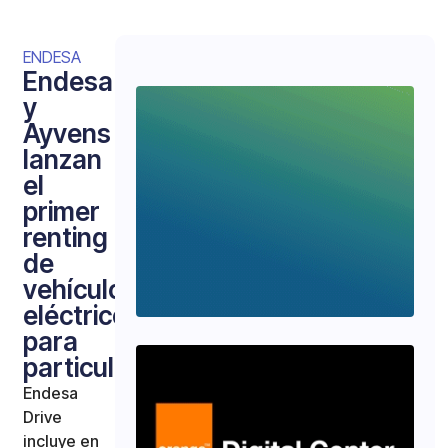
ENDESA
Endesa
y
Ayvens
lanzan
el
primer
renting
de
vehículos
eléctricos
para
particulares
Endesa
Drive
incluye en