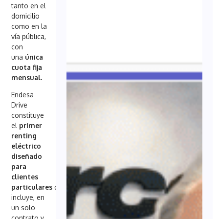
tanto en el
domicilio
como en la
vía pública,
con
una
única
cuota fija
mensual.
Endesa
Drive
constituye
el
primer
renting
eléctrico
diseñado
para
clientes
particulares
que
incluye, en
un solo
contrato y