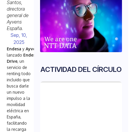
Santos,
directora
general de
Ayvens
España.
Sep, 10,
2025
Endesa
y
Ayvens
han
lanzado
Endesa
Drive
, un
servicio de
ACTIVIDAD DEL CÍRCULO
renting todo
incluido que
busca darle
un nuevo
impulso a la
movilidad
eléctrica en
España,
facilitando
la recarga