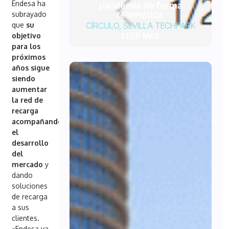
Endesa ha
pandemia de forma
telemática.
subrayado
CÍRCULO
,
SEVILLA TECHPARK
que
su
LEER MÁS
objetivo
para los
próximos
años sigue
siendo
aumentar
la red de
recarga
acompañando
el
desarrollo
del
mercado
y
dando
soluciones
de recarga
a sus
clientes.
«Endesa va