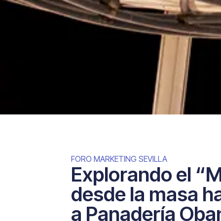
FORO MARKETING SEVILLA
Explorando el “
desde la masa ha
a Panadería Oba