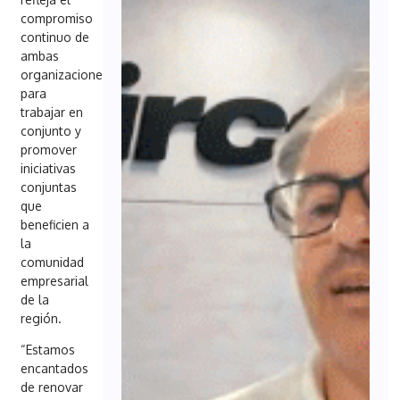
compromiso
continuo de
ambas
organizaciones
para
trabajar en
conjunto y
promover
iniciativas
conjuntas
que
beneficien a
la
comunidad
empresarial
de la
región.
“Estamos
encantados
de renovar