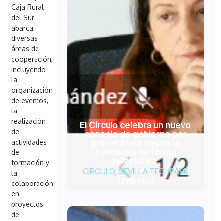
Caja Rural
del Sur
abarca
diversas
áreas de
cooperación,
incluyendo
la
organización
de eventos,
la
realización
El Círculo celebra un nuevo
de
consejo de gobierno por
primera vez desde la
actividades
pandemia de forma
de
telemática.
formación y
CÍRCULO
,
SEVILLA TECHPARK
la
LEER MÁS
colaboración
en
proyectos
de