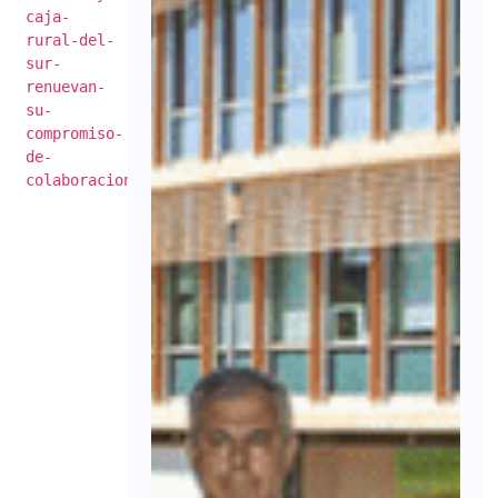
caja-
rural-del-
sur-
renuevan-
su-
compromiso-
de-
colaboracion/)