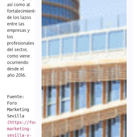
así como al
fortalecimiento
de los lazos
entre las
empresas y
los
profesionales
del sector,
como viene
ocurriendo
desde el
año 2016.
Fuente: 
Foro 
Marketing 
Sevilla 
(https://foromarketingsevilla.es/foro-
marketing-
sevilla-y-