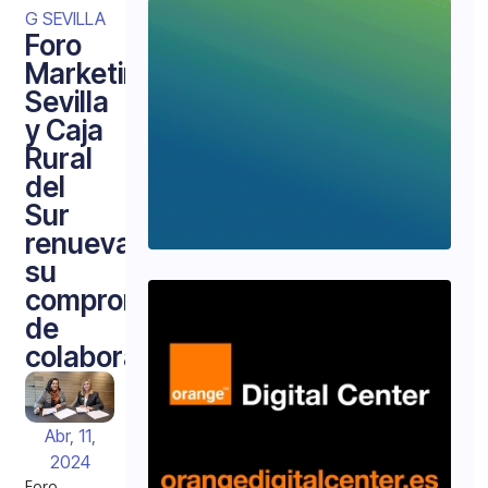
G SEVILLA
Foro
Marketing
Sevilla
y Caja
Rural
del
Sur
renuevan
su
compromiso
de
colaboración
Abr, 11,
2024
Foro