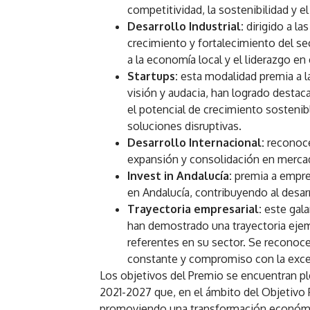
competitividad, la sostenibilidad y e
Desarrollo Industrial:
dirigido a l
crecimiento y fortalecimiento del sec
a la economía local y el liderazgo en 
Startups:
esta modalidad premia a 
visión y audacia, han logrado destaca
el potencial de crecimiento sostenib
soluciones disruptivas.
Desarrollo Internacional:
reconoce
expansión y consolidación en mercad
Invest in Andalucía:
premia a empres
en Andalucía, contribuyendo al desar
Trayectoria empresarial:
este gal
han demostrado una trayectoria ejem
referentes en su sector. Se reconoce
constante y compromiso con la exce
Los objetivos del Premio se encuentran 
2021-2027 que, en el ámbito del Objetivo P
promoviendo una transformación económic