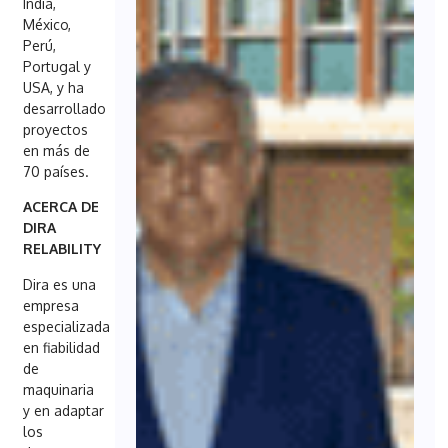
India,
México,
Perú,
Portugal y
USA, y ha
desarrollado
proyectos
en más de
70 países.
ACERCA DE
DIRA
RELABILITY
Dira es una
empresa
especializada
en fiabilidad
de
maquinaria
y en adaptar
los