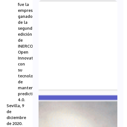
fue la
empresa
ganadora
de la
segunda
edición
de
INERCO
Open
Innovation
con
su
tecnología
de
mantenimiento
predictivo
4.0.
Sevilla, 9
de
diciembre
de 2020.