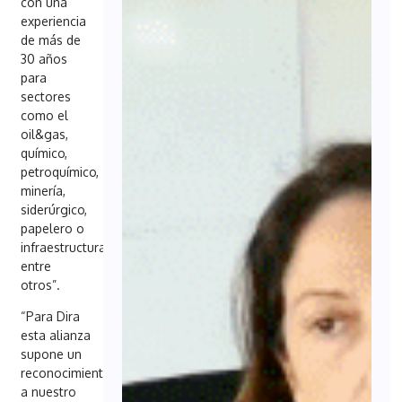
con una
experiencia
de más de
30 años
para
sectores
como el
oil&gas,
químico,
petroquímico,
minería,
siderúrgico,
papelero o
infraestructuras,
entre
otros”.
“Para Dira
esta alianza
supone un
reconocimiento
a nuestro