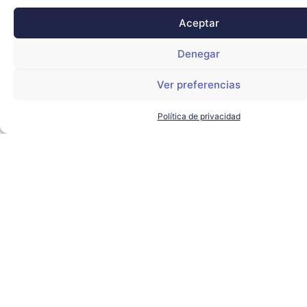
Aceptar
Denegar
Ver preferencias
Política de privacidad
El alcalde de Sevilla visita
Torre Sevilla para conocer los
proyectos de futuro del
complejo
AYUNTAMIENTO DE SEVILLA
,
SEVILLA TECHPARK
,
TORRE
SEVILLA
LEER MÁS