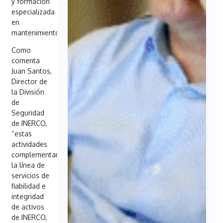
y formación
especializada
en
mantenimiento.
Como
comenta
Juan Santos,
Director de
la División
de
Seguridad
de INERCO,
“estas
actividades
complementan
la línea de
servicios de
fiabilidad e
integridad
de activos
de INERCO,