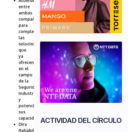
Acuerdo
entre
ambas
compañías
para
complementar
las
soluciones
que
ya
ofrecen
en el
campo
de la
Seguridad
Industrial
y
potenciar
sus
capacidades
ACTIVIDAD DEL CÍRCULO
Dira
Reliability