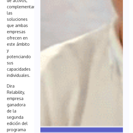
de activos,
complementando
las
soluciones
que ambas
empresas
ofrecen en
este ámbito
y
potenciando
sus
capacidades
individuales.
Dira
Relability,
empresa
ganadora
de la
segunda
edición del
programa