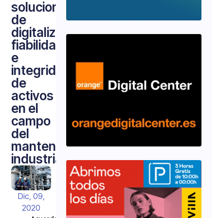
soluciones
de
digitalización,
fiabilidad
e
integridad
de
activos
en el
campo
del
mantenimiento
industrial
Dic, 09,
2020