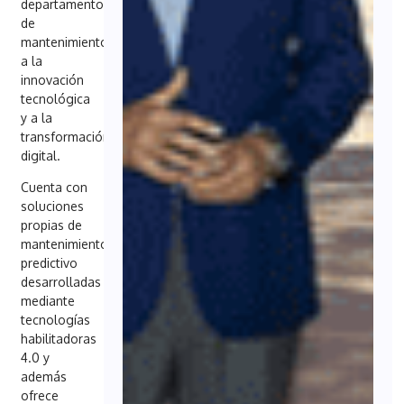
departamentos
de
mantenimiento
a la
innovación
tecnológica
y a la
transformación
digital.
Cuenta con
soluciones
propias de
mantenimiento
predictivo
desarrolladas
mediante
tecnologías
habilitadoras
4.0 y
además
ofrece