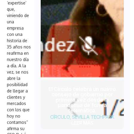
‘expertise’
que,
viniendo de
una
empresa
con una
historia de
35 años nos
reafirma en
nuestro día
a día. A la
vez, se nos
abre la
posibilidad
El Círculo celebra un nuevo
de llegar a
consejo de gobierno por
clientes y
primera vez desde la
mercados
pandemia de forma
con los que
telemática.
hoy no
CÍRCULO
,
SEVILLA TECHPARK
contamos”
LEER MÁS
afirma su