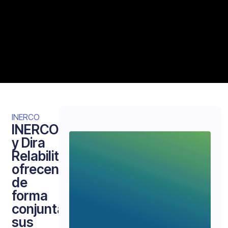
INERCO
INERCO
y Dira
Relability
ofrecen
de
forma
conjunta
sus