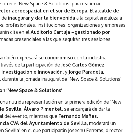
 ofrece ‘New Space & Solutions’ para reafirmar
ctor aeroespacial en el sur de Europa
. El
alcalde de
o de
inaugurar y dar la bienvenida
a la capital andaluza a
os, profesionales, instituciones, organizaciones y empresas
arán cita en el
Auditorio Cartuja –gestionado por
rnadas presenciales a las que seguirán tres sesiones
ambién expresará su
compromiso
con la industria
 través de la participación de
José Carlos Gómez
 Investigación e Innovación
, y
Jorge Paradela,
, durante la jornada inaugural de ‘New Space & Solutions’.
con ‘New Space & Solutions’
una nutrida representación en la primera edición de ‘New
de Sevilla, Álvaro Pimentel
, se encargará de dar la
al del evento, mientras que
Fernando Mañes,
ncia CVA del Ayuntamiento de Sevilla
, moderará un
n Sevilla’ en el que participarán Josechu Ferreras, director