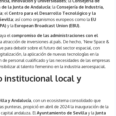
encia, Innovación y Universidades
; la
Consejería de
 de la Junta de Andalucía
; la
Consejería de Industria,
ía
; el
Centro para el Desarrollo Tecnológico y la
evilla
; así como organismos europeos como la
EU
PA)
y la
European Broadcast Union (EBU)
.
aya el
compromiso de las administraciones con el
la atracción de inversiones al país. De hecho, ‘New Space &
e para debatir sobre el futuro del sector espacial, con
igitalización, la aplicación de nuevas tecnologías en la
n de personal cualificado y las necesidades de las empresas
ibilizar al talento femenino en la industria aeroespacial.
institucional local y
illa y Andalucía
, con un ecosistema consolidado que
 punteras, propició en abril de 2024 la inauguración de la
 capital andaluza. El
Ayuntamiento de Sevilla
y la
Junta