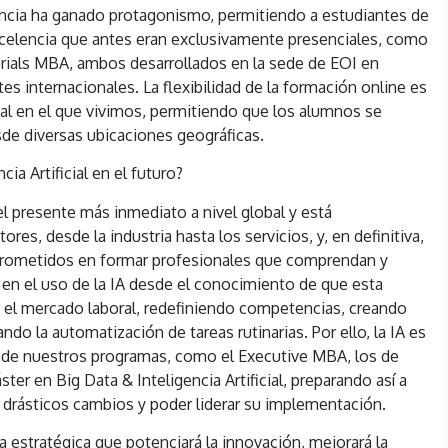
ancia ha ganado protagonismo, permitiendo a estudiantes de
celencia que antes eran exclusivamente presenciales, como
ials MBA, ambos desarrollados en la sede de EOI en
es internacionales. La flexibilidad de la formación online es
al en el que vivimos, permitiendo que los alumnos se
sde diversas ubicaciones geográficas.
ia Artificial en el futuro?
a el presente más inmediato a nivel global y está
es, desde la industria hasta los servicios, y, en definitiva,
prometidos en formar profesionales que comprendan y
 en el uso de la IA desde el conocimiento de que esta
 el mercado laboral, redefiniendo competencias, creando
o la automatización de tareas rutinarias. Por ello, la IA es
de nuestros programas, como el Executive MBA, los de
ter en Big Data & Inteligencia Artificial, preparando así a
 drásticos cambios y poder liderar su implementación.
 estratégica que potenciará la innovación, mejorará la