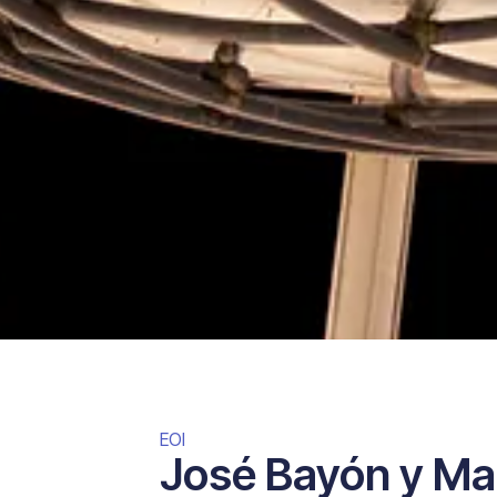
EOI
José Bayón y Mar