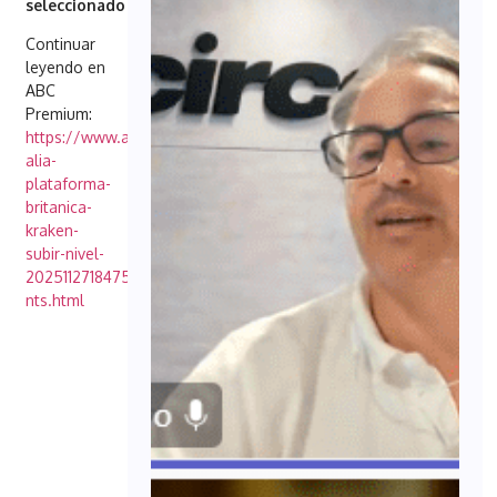
seleccionado
…
Continuar
leyendo en
ABC
Premium:
https://www.abc.es/sevilla/economia/konecta-
alia-
plataforma-
britanica-
kraken-
subir-nivel-
20251127184752-
nts.html