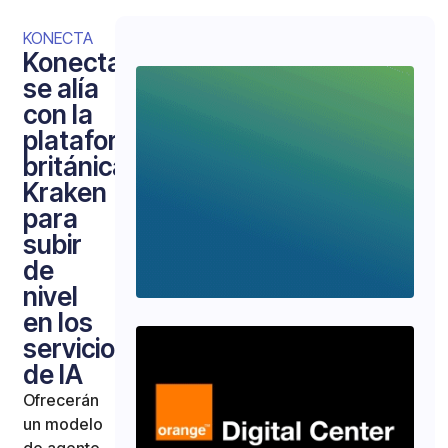
KONECTA
Konecta
se alía
con la
plataforma
británica
Kraken
para
subir
de
nivel
en los
servicios
de IA
Ofrecerán
un modelo
de agente