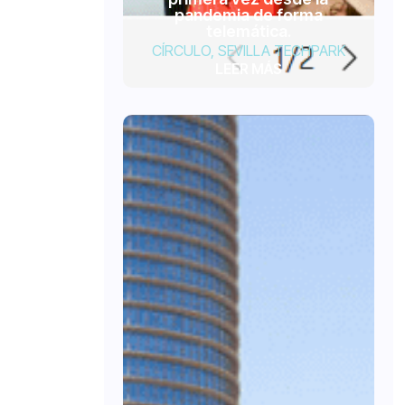
pandemia de forma
telemática.
CÍRCULO
,
SEVILLA TECHPARK
LEER MÁS