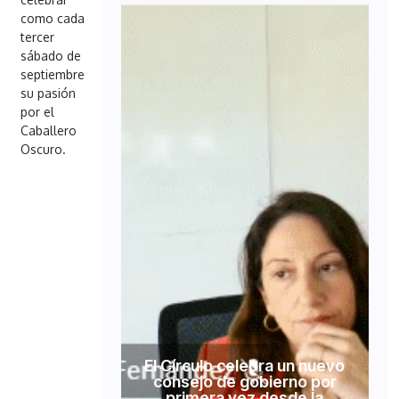
como cada
tercer
sábado de
septiembre
su pasión
por el
Caballero
Oscuro.
El Círculo celebra un nuevo
consejo de gobierno por
primera vez desde la