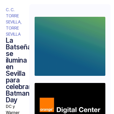
C. C.
TORRE
SEVILLA
,
TORRE
SEVILLA
La
Batseñal
se
ilumina
en
Sevilla
para
celebrar
Batman
Day
DC y
Warner