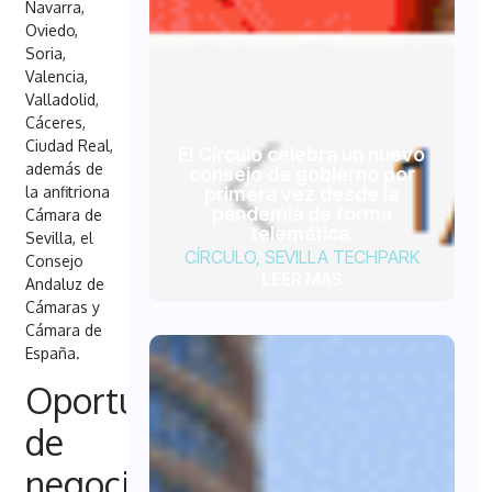
Navarra,
Oviedo,
Soria,
Valencia,
Valladolid,
Cáceres,
Ciudad Real,
El Círculo celebra un nuevo
además de
consejo de gobierno por
la anfitriona
primera vez desde la
pandemia de forma
Cámara de
telemática.
Sevilla, el
CÍRCULO
,
SEVILLA TECHPARK
Consejo
LEER MÁS
Andaluz de
Cámaras y
Cámara de
España.
Oportunidades
de
negocio