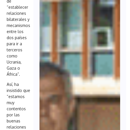
de
“establecer
relaciones
bilaterales y
mecanismos
entre los
dos países
para ir a
terceros
como
Ucrania,
Gaza o
África”.
Así, ha
insistido que
“estamos
muy
contentos
por las
buenas
relaciones