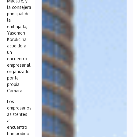
Maestre, y
la consejera
principal de
la
embajada,
Yasemen
Korukc ha
acudido a
un
encuentro
empresarial,
organizado
por la
propia
Cámara.
Los
empresarios
asistentes
al
encuentro
han podido