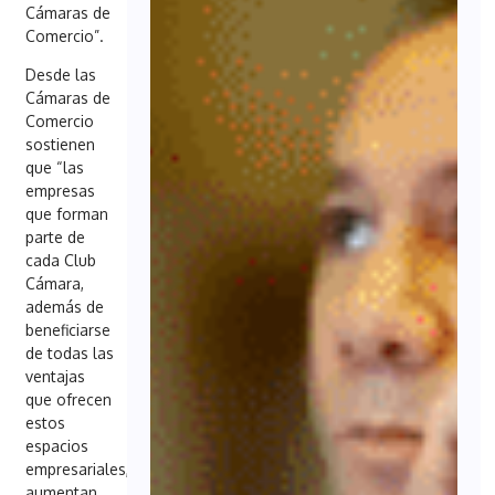
Cámaras de
Comercio”.
Desde las
Cámaras de
Comercio
sostienen
que “las
empresas
que forman
parte de
cada Club
Cámara,
además de
beneficiarse
de todas las
ventajas
que ofrecen
estos
espacios
empresariales,
aumentan