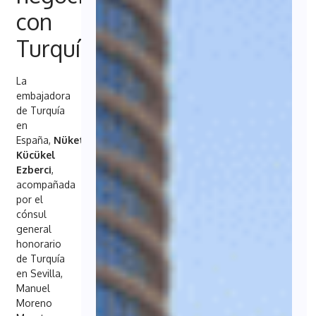
con
Turquía
La
embajadora
de Turquía
en
España,
Nüket
Kücükel
Ezberci
,
acompañada
por el
cónsul
general
honorario
de Turquía
en Sevilla,
Manuel
Moreno