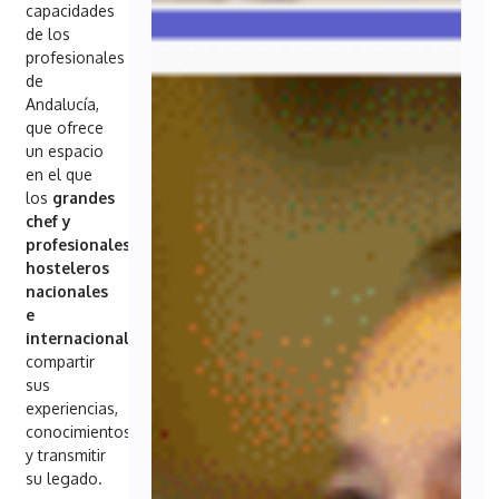
capacidades
de los
profesionales
de
Andalucía,
que ofrece
un espacio
en el que
los
grandes
chef y
profesionales
hosteleros
nacionales
e
internacionales
puedan
compartir
sus
experiencias,
conocimientos
y transmitir
su legado.