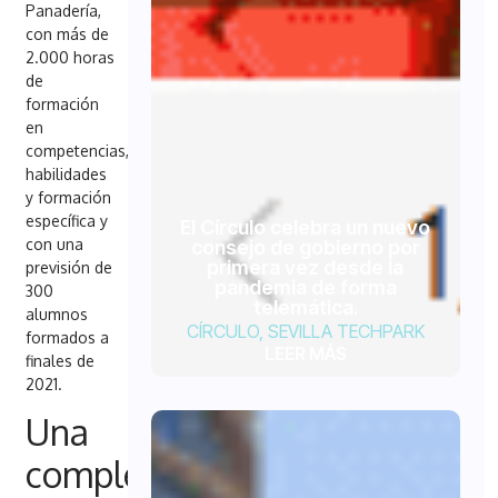
Panadería,
con más de
2.000 horas
de
formación
en
competencias,
habilidades
y formación
específica y
El Círculo celebra un nuevo
con una
consejo de gobierno por
primera vez desde la
previsión de
pandemia de forma
300
telemática.
alumnos
CÍRCULO
,
SEVILLA TECHPARK
formados a
LEER MÁS
finales de
2021.
Una
completa