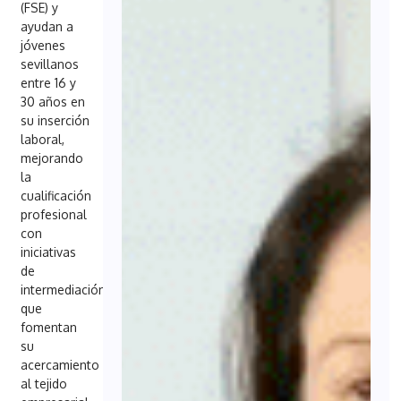
(FSE) y
ayudan a
jóvenes
sevillanos
entre 16 y
30 años en
su inserción
laboral,
mejorando
la
cualificación
profesional
con
iniciativas
de
intermediación
que
fomentan
su
acercamiento
al tejido