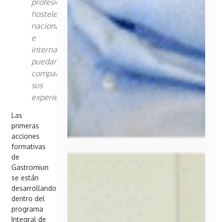
profesionales
hosteleros
nacionales
e
internacionales
puedan
compartir
sus
experiencias
Las
primeras
acciones
formativas
de
Gastromiun
se están
desarrollando
dentro del
programa
Integral de