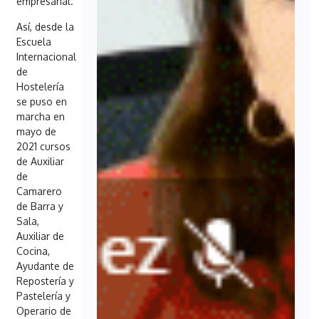
empresarial.
Así, desde la
Escuela
Internacional
de
Hostelería
se puso en
marcha en
mayo de
2021 cursos
de Auxiliar
de
Camarero
de Barra y
Sala,
Auxiliar de
Cocina,
Ayudante de
Repostería y
Pastelería y
Operario de