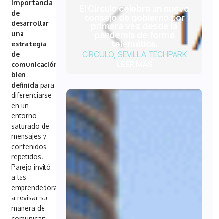
importancia
El Círculo celebra un nuevo
de
consejo de gobierno por
desarrollar
primera vez desde la
una
pandemia de forma
telemática.
estrategia
CÍRCULO
,
SEVILLA TECHPARK
de
LEER MÁS
comunicación
bien
definida
para
diferenciarse
en un
entorno
saturado de
mensajes y
contenidos
repetidos.
Parejo invitó
a las
emprendedoras
a revisar su
manera de
comunicar: