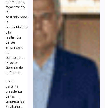
por mujeres,
fomentando
la
sostenibilidad,
la
competitividad
y la
resiliencia
de sus
empresas»,
ha
concluido el
Director
Gerente de
la Cámara.
Por su
parte, la
presidenta
de las
Empresarias
Sevillanas,