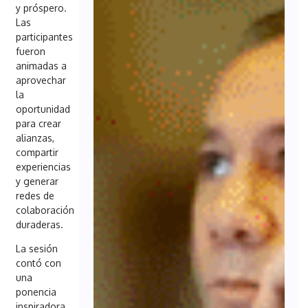
y próspero.
Las
participantes
fueron
animadas a
aprovechar
la
oportunidad
para crear
alianzas,
compartir
experiencias
y generar
redes de
colaboración
duraderas.
La sesión
contó con
una
ponencia
inspiradora