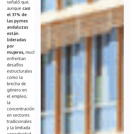
señaló que,
aunque
casi
el 37% de
las pymes
andaluzas
están
lideradas
por
mujeres,
muchas
enfrentan
desafíos
estructurales
como la
brecha de
género en
el empleo,
la
concentración
en sectores
tradicionales
y la limitada
conectividad