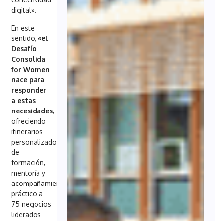
digital».
En este
sentido,
«el
Desafío
Consolida
for Women
nace para
responder
a estas
necesidades
,
ofreciendo
itinerarios
personalizados
de
formación,
mentoría y
acompañamiento
práctico a
75 negocios
liderados