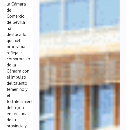
la Cámara
de
Comercio
de Sevilla
ha
destacado
que «el
programa
refleja el
compromiso
de la
Cámara con
el impulso
del talento
femenino y
el
fortalecimiento
del tejido
empresarial
de la
provincia y