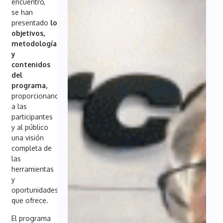
encuentro,
se han
presentado
los
objetivos,
metodología
y
contenidos
del
programa,
proporcionando
a las
participantes
y al público
una visión
completa de
las
herramientas
y
oportunidades
que ofrece.
El programa