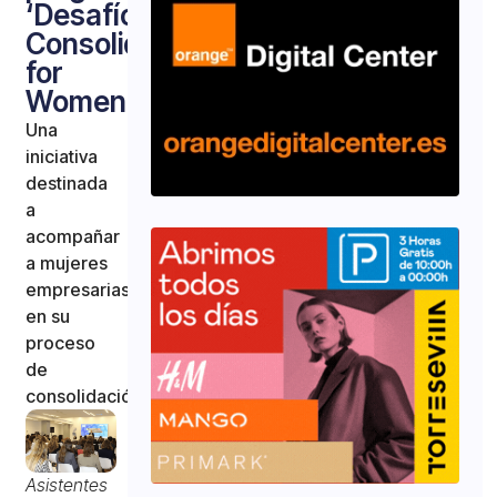
‘Desafío
Consolida
for
Women’
Una
iniciativa
destinada
a
acompañar
a mujeres
empresarias
en su
proceso
de
consolidación
Asistentes