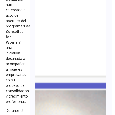
han
celebrado el
acto de
apertura del
programa
‘Desafío
Consolida
for
Women’
,
una
iniciativa
destinada a
acompañar
a mujeres
empresarias
en su
proceso de
consolidación
y
crecimiento
profesional.
Durante el