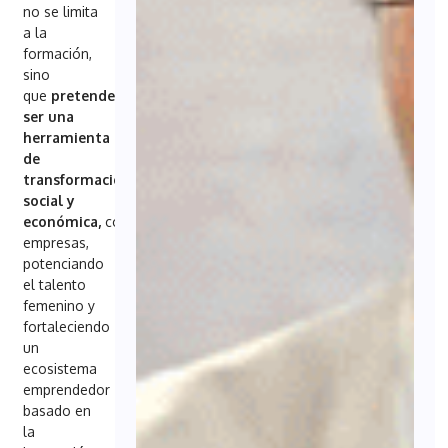
no se limita
a la
formación,
sino
que
pretende
ser una
herramienta
de
transformación
social y
económica,
consolidando
empresas,
potenciando
el talento
femenino y
fortaleciendo
un
ecosistema
emprendedor
basado en
la