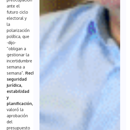
ante el
futuro ciclo
electoral y
la
polarización
política, que
-dijo-
“obligan a
gestionar la
incertidumbre
semana a
semana”.
Reclamó
seguridad
jurídica,
estabilidad
y
planificación,
y
valoró la
aprobación
del
presupuesto