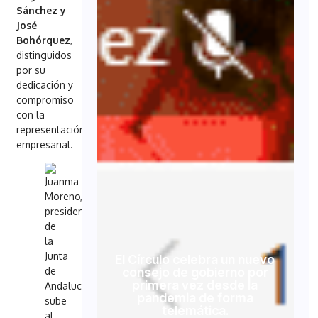
Sánchez y
José
Bohórquez
,
distinguidos
por su
dedicación y
compromiso
con la
representación
empresarial.
El Círculo celebra un nuevo
consejo de gobierno por
primera vez desde la
pandemia de forma
telemática.