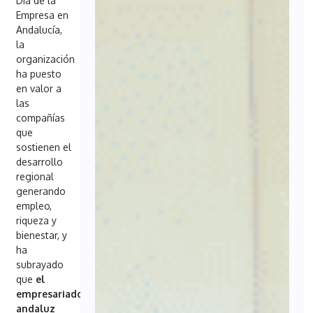
Día de la
Empresa en
Andalucía,
la
organización
ha puesto
en valor a
las
compañías
que
sostienen el
desarrollo
regional
generando
empleo,
riqueza y
bienestar, y
ha
subrayado
que
el
empresariado
andaluz