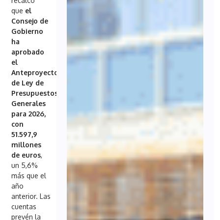
recalcó
que
el
Consejo de
Gobierno
ha
aprobado
el
Anteproyecto
de Ley de
Presupuestos
Generales
para 2026,
con
51.597,9
millones
de euros
,
un 5,6%
más que el
año
anterior. Las
cuentas
prevén la