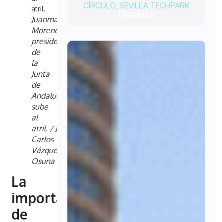
CÍRCULO
,
SEVILLA TECHPARK
LEER MÁS
Juanma
Moreno,
presidente
de
la
Junta
de
Andalucía,
sube
al
atril.
/
Juan
Carlos
Vázquez
Osuna
La
importancia
de