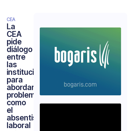
CEA
La
CEA
pide
diálogo
entre
las
instituciones
para
abordar
problemas
como
el
absentismo
laboral