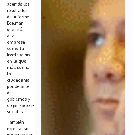
además los
resultados
del informe
Edelman,
que sitúa
a
la
empresa
como la
institución
en la que
más confía
la
ciudadanía
,
por delante
de
gobiernos y
organizaciones
sociales.
También
expresó su
preocupación