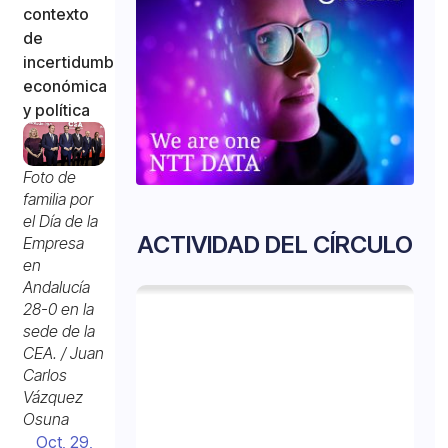
contexto
de
incertidumbre
económica
y política
Foto de
familia por
el Día de la
ACTIVIDAD DEL CÍRCULO
Empresa
en
Andalucía
28-0 en la
sede de la
CEA. / Juan
Carlos
Vázquez
Osuna
Oct, 29,