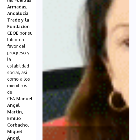
las
Fuerzas
Armadas,
Andalucía
Trade y la
Fundación
CEOE
por su
labor en
favor del
progreso y
la
estabilidad
social, así
como a los
miembros
de
CEA
Manuel
Ángel
Martín,
Emilio
Corbacho,
Miguel
Ángel