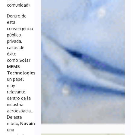
comunidad».
Dentro de
esta
convergencia
público-
privada,
casos de
éxito
como
Solar
MEMS
Technologies
,
B2Space
y
Novaindef
juegan
un papel
muy
relevante
dentro de la
industria
aeroespacial.
De este
modo,
Novaindef
desarrolla
una