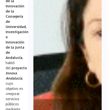
de la
Innovación
de la
Consejería
de
Universidad,
Investigación
e
Innovación
de la Junta
de
Andalucía
,
habló
del
proyecto
Space
Innova
Andalucía
,
cuyo
objetivo es
«mejorar
servicios
públicos
mediante