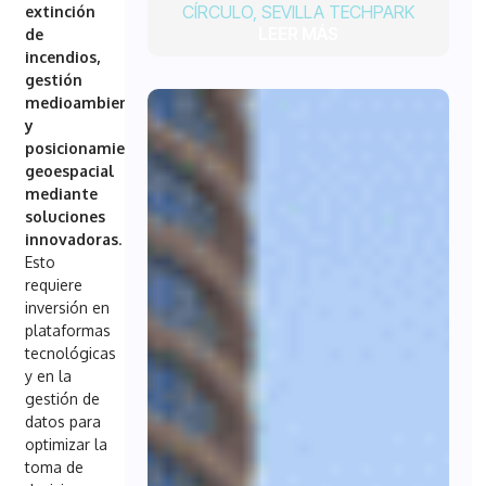
CÍRCULO
,
SEVILLA TECHPARK
extinción
LEER MÁS
de
incendios,
gestión
medioambiental
y
posicionamiento
geoespacial
mediante
soluciones
innovadoras
.
Esto
requiere
inversión en
plataformas
tecnológicas
y en la
gestión de
datos para
optimizar la
toma de