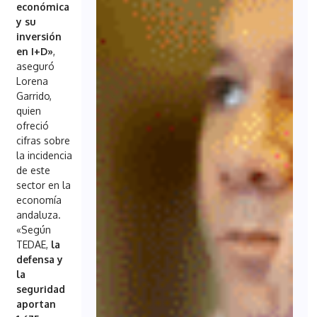
económica
y su
inversión
en I+D»
,
aseguró
Lorena
Garrido,
quien
ofreció
cifras sobre
la incidencia
de este
sector en la
economía
andaluza.
«Según
TEDAE,
la
defensa y
la
seguridad
aportan