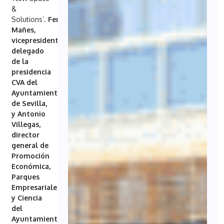
&
Solutions’.
Fernando
Mañes,
vicepresidente
delegado
de la
presidencia
CVA del
Ayuntamiento
de Sevilla,
y Antonio
Villegas,
director
general de
Promoción
Económica,
Parques
Empresariales
y Ciencia
del
Ayuntamiento