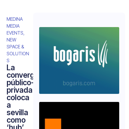
MEDINA
MEDIA
EVENTS
,
NEW
SPACE &
SOLUTION
S
La
convergencia
público-
privada
coloca
a
sevilla
como
‘hub’