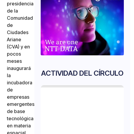
presidencia
de la
Comunidad
de
Ciudades
Ariane
(CVA) y en
pocos
meses
inaugurará
ACTIVIDAD DEL CÍRCULO
la
incubadora
de
empresas
emergentes
de base
tecnológica
en materia
espacial