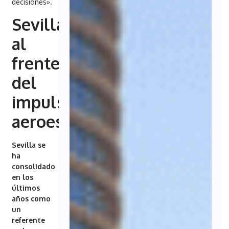
decisiones».
Sevilla,
al
frente
del
impulso
aeroespacial
Sevilla se
ha
consolidado
en los
últimos
años como
un
referente