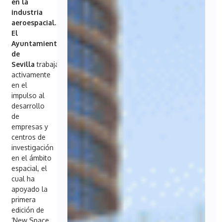
en la
industria
aeroespacial.
El
Ayuntamiento
de
Sevilla
trabaja
activamente
en el
impulso al
desarrollo
de
empresas y
centros de
investigación
en el ámbito
espacial, el
cual ha
apoyado la
primera
edición de
‘New Space