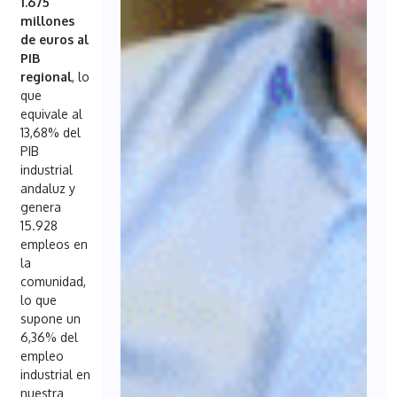
1.675
millones
de euros al
PIB
regional
, lo
que
equivale al
13,68% del
PIB
industrial
andaluz y
genera
15.928
empleos en
la
comunidad,
lo que
supone un
6,36% del
empleo
industrial en
nuestra