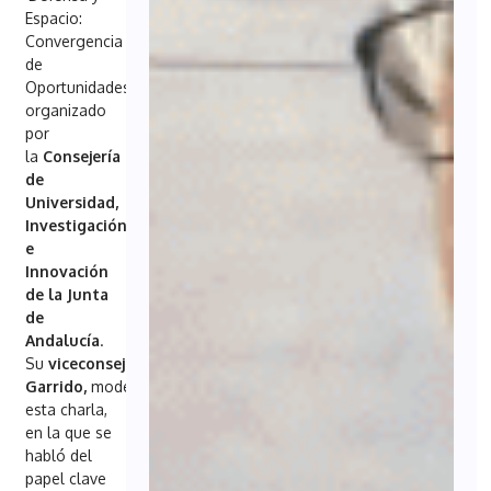
Espacio:
Convergencia
de
Oportunidades’
organizado
por
la
Consejería
de
Universidad,
Investigación
e
Innovación
de la Junta
de
Andalucía
.
Su
viceconsejera
,
Lorena
Garrido,
moderó
esta charla,
en la que se
habló del
papel clave