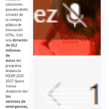
soluciones
pseudosatelitales
a través de
la compra
pública de
innovación
(CPI)». Con
una
dotación
de 20,2
millones
de
euros
del
programa
Andalucía
FEDER 2021-
2027
Space
Innova
El Círculo celebra un nuevo
Andalucía
«busca
mejorar
consejo de gobierno por
los
primera vez desde la
servicios de
pandemia de forma
telemática.
emergencias,