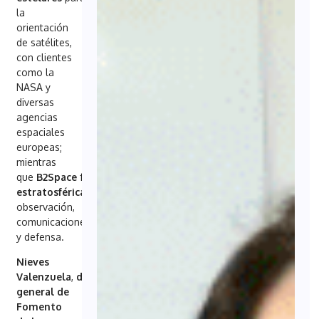
la
orientación
de satélites,
con clientes
como la
NASA y
diversas
agencias
espaciales
europeas;
mientras
que
B2Space
fabrica
plataformas
estratosféricas
para
observación,
comunicaciones
y defensa.
Nieves
Valenzuela
,
directora
general de
Fomento