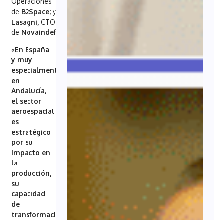
Operaciones
de
B2Space;
y
Fernando
Lasagni,
CTO
de
Novaindef.
«
En España
y muy
especialmente
en
Andalucía,
el sector
aeroespacial
es
estratégico
por su
impacto en
la
producción,
su
capacidad
de
transformación