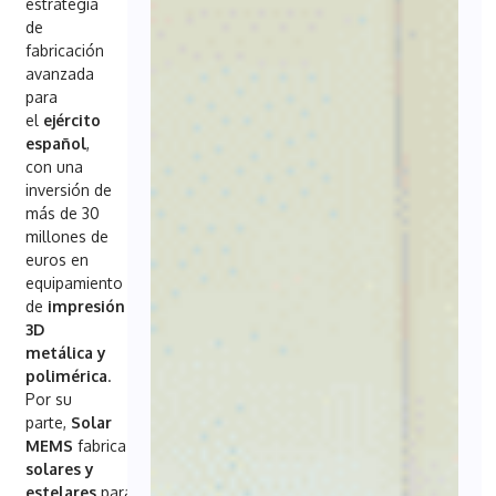
estrategia
de
fabricación
avanzada
para
el
ejército
español
,
con una
inversión de
más de 30
millones de
euros en
equipamiento
de
impresión
3D
metálica y
polimérica
.
Por su
parte,
Solar
MEMS
fabrica
sensores
solares y
estelares
para