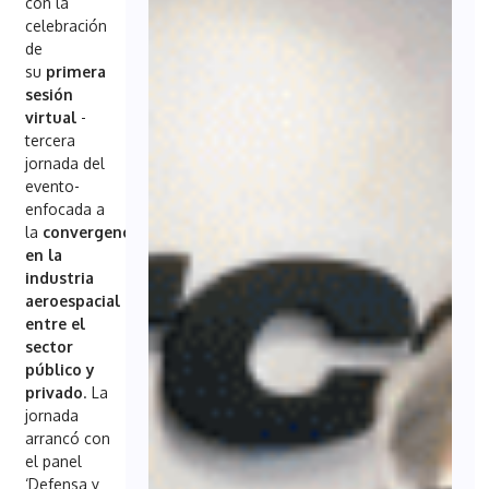
con la
celebración
de
su
primera
sesión
virtual
-
tercera
jornada del
evento-
enfocada a
la
convergencia
en la
industria
aeroespacial
entre el
sector
público y
privado
. La
jornada
arrancó con
el panel
‘Defensa y