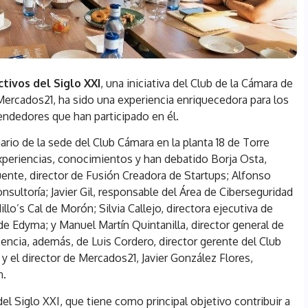
tivos del Siglo XXI
, una iniciativa del Club de la Cámara de
ercados21, ha sido una experiencia enriquecedora para los
endedores que han participado en él.
io de la sede del Club Cámara en la planta 18 de Torre
xperiencias, conocimientos y han debatido Borja Osta,
uente, director de Fusión Creadora de Startups; Alfonso
sultoría; Javier Gil, responsable del Área de Ciberseguridad
lo’s Cal de Morón; Silvia Callejo, directora ejecutiva de
 Edyma; y Manuel Martín Quintanilla, director general de
ncia, además, de Luis Cordero, director gerente del Club
 y el director de Mercados21, Javier González Flores,
n.
el Siglo XXI, que tiene como principal objetivo contribuir a