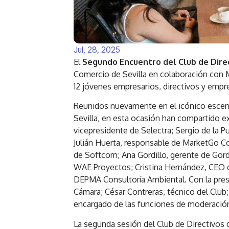
Jul, 28, 2025
El
Segundo Encuentro del Club de Direc
Comercio de Sevilla en colaboración con M
12 jóvenes empresarios, directivos y empr
Reunidos nuevamente en el icónico escenar
Sevilla, en esta ocasión han compartido e
vicepresidente de Selectra; Sergio de la P
Julián Huerta, responsable de MarketGo Con
de Softcom; Ana Gordillo, gerente de Gordil
WAE Proyectos; Cristina Hernández, CEO de
DEPMA Consultoría Ambiental. Con la prese
Cámara; César Contreras, técnico del Club;
encargado de las funciones de moderació
La segunda sesión del Club de Directivos d