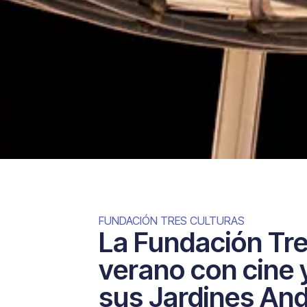
FUNDACIÓN TRES CULTURAS
La Fundación Tre
verano con cine y
sus Jardines And