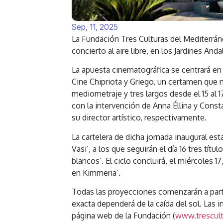
Sep, 11, 2025
La Fundación Tres Culturas del Mediterrán
concierto al aire libre, en los Jardines And
La apuesta cinematográfica se centrará en
Cine Chipriota y Griego, un certamen que n
mediometraje y tres largos desde el 15 al 
con la intervención de Anna Éllina y Consta
su director artístico, respectivamente.
La cartelera de dicha jornada inaugural es
Vasi’, a los que seguirán el día 16 tres tít
blancos’. El ciclo concluirá, el miércoles 1
en Kimmeria’.
Todas las proyecciones comenzarán a partir 
exacta dependerá de la caída del sol. Las 
página web de la Fundación (
www.trescult