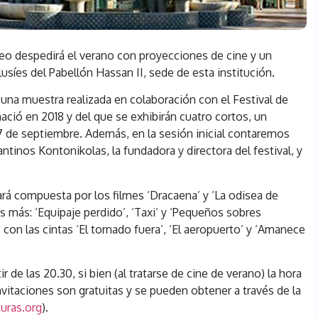
eo despedirá el verano con proyecciones de cine y un
alusíes del Pabellón Hassan II, sede de esta institución.
 una muestra realizada en colaboración con el Festival de
ació en 2018 y del que se exhibirán cuatro cortos, un
17 de septiembre. Además, en la sesión inicial contaremos
ntinos Kontonikolas, la fundadora y directora del festival, y
tará compuesta por los filmes ‘Dracaena’ y ‘La odisea de
ulos más: ‘Equipaje perdido’, ‘Taxi’ y ‘Pequeños sobres
7, con las cintas ‘El tornado fuera’, ‘El aeropuerto’ y ‘Amanece
de las 20.30, si bien (al tratarse de cine de verano) la hora
invitaciones son gratuitas y se pueden obtener a través de la
uras.org
).