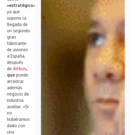
«estratégico»
,
ya que
supone la
llegada de
un segundo
gran
fabricante
de aviones
a España,
después
de
Airbus
,
que
puede
arrastrar
además
negocio de
industria
auxiliar. «Si
no
hubiéramos
dado con
una