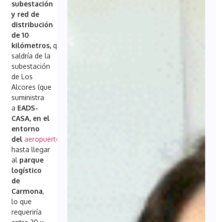
subestación
y red de
distribución
de 10
kilómetros,
que
saldría de la
subestación
de Los
Alcores (que
suministra
a
EADS-
CASA, en el
entorno
del
aeropuerto
)
hasta llegar
al
parque
logístico
de
Carmona
,
lo que
requeriría