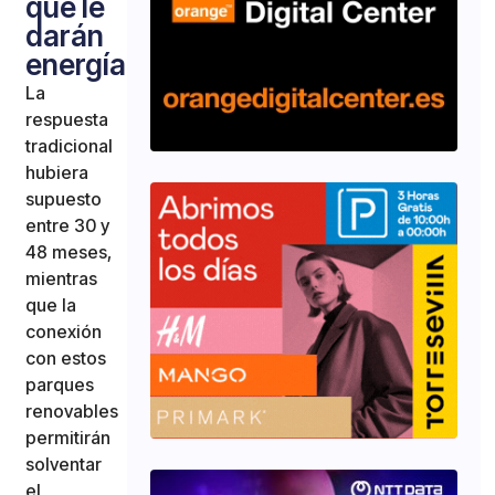
que le
darán
energía
La
respuesta
tradicional
hubiera
supuesto
entre 30 y
48 meses,
mientras
que la
conexión
con estos
parques
renovables
permitirán
solventar
el