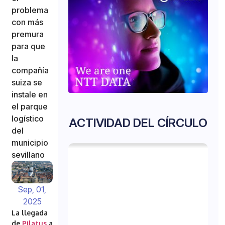
problema
con más
premura
para que
la
compañía
suiza se
instale en
el parque
logístico
ACTIVIDAD DEL CÍRCULO
del
municipio
sevillano
Sep, 01,
2025
La llegada
de
Pilatus
a