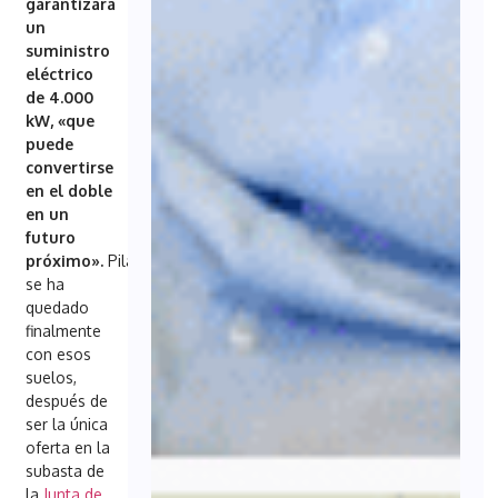
garantizara
un
suministro
eléctrico
de 4.000
kW, «que
puede
convertirse
en el doble
en un
futuro
próximo».
Pilatus
se ha
quedado
finalmente
con esos
suelos,
después de
ser la única
oferta en la
subasta de
la
Junta de