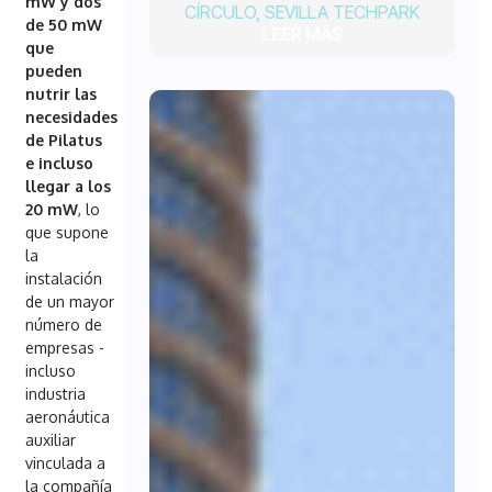
mW y dos
CÍRCULO
,
SEVILLA TECHPARK
de 50 mW
LEER MÁS
que
pueden
nutrir las
necesidades
de Pilatus
e incluso
llegar a los
20 mW
, lo
que supone
la
instalación
de un mayor
número de
empresas -
incluso
industria
aeronáutica
auxiliar
vinculada a
la compañía