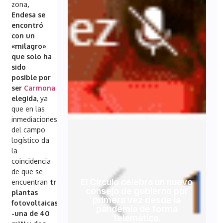
zona
,
Endesa se
encontró
con un
«milagro»
que solo ha
sido
posible por
ser
Carmona
la
elegida
, ya
que en las
inmediaciones
del campo
logístico da
la
coincidencia
de que se
El Círculo celebra un nuevo
encuentran
tres
consejo de gobierno por
plantas
primera vez desde la
fotovoltaicas
pandemia de forma
-una de 40
telemática.