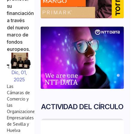
su
financiación
a través
del nuevo
marco de
fondos
europeos.
Dic, 01,
2025
Las
Cámaras de
Comercio y
ACTIVIDAD DEL CÍRCULO
las
Organizaciones
Empresariales
de Sevilla y
Huelva