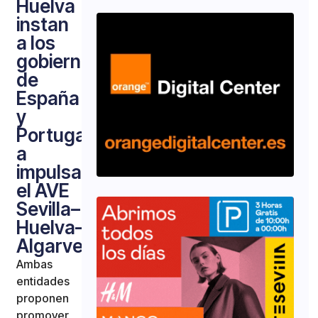
Huelva
instan
a los
gobiernos
de
España
y
Portugal
a
impulsar
el AVE
Sevilla–
Huelva–
Algarve
Ambas
entidades
proponen
promover