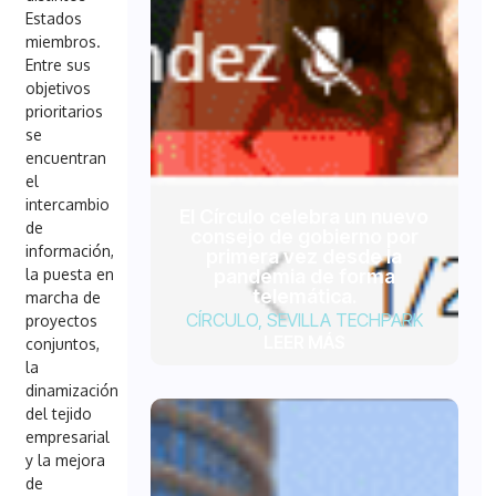
Estados
miembros.
Entre sus
objetivos
prioritarios
se
encuentran
el
intercambio
El Círculo celebra un nuevo
de
consejo de gobierno por
información,
primera vez desde la
pandemia de forma
la puesta en
telemática.
marcha de
CÍRCULO
,
SEVILLA TECHPARK
proyectos
LEER MÁS
conjuntos,
la
dinamización
del tejido
empresarial
y la mejora
de