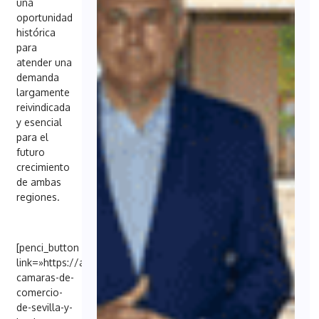
una
oportunidad
histórica
para
atender una
demanda
largamente
reivindicada
y esencial
para el
futuro
crecimiento
de ambas
regiones.
[penci_button
link=»https://andaluciaeconomica.com/las-
camaras-de-
comercio-
de-sevilla-y-