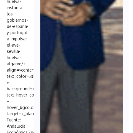
huelva-
instan-a-
los-
gobiernos-
de-espana-
y-portugal-
a-impulsar-
el-ave-
sevilla-
huelva-
algarve/»
align=»center»
text_color=»#FFFFFF
»
background=»#6EB48C»
text_hover_color=»#FFFFFF
»
hover_bgcolor=»#000098″
target=»_blank»]
Fuente:
Andalucía
Económica[/penci_button]