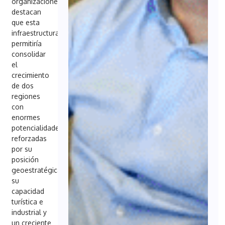
organizaciones
destacan
que esta
infraestructura
permitiría
consolidar
el
crecimiento
de dos
regiones
con
enormes
potencialidades,
reforzadas
por su
posición
geoestratégica,
su
capacidad
turística e
industrial y
un creciente