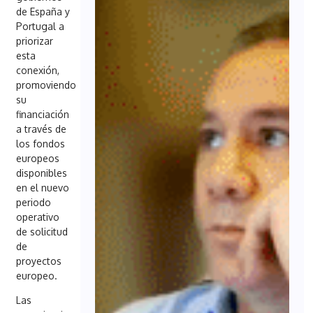
de España y
Portugal a
priorizar
esta
conexión,
promoviendo
su
financiación
a través de
los fondos
europeos
disponibles
en el nuevo
periodo
operativo
de solicitud
de
proyectos
europeo.
Las