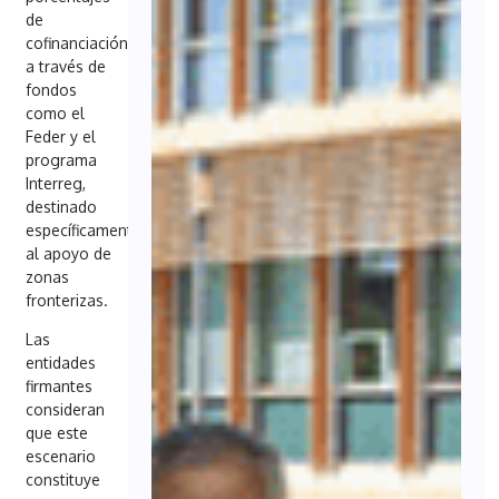
de
cofinanciación
a través de
fondos
como el
Feder y el
programa
Interreg,
destinado
específicamente
al apoyo de
zonas
fronterizas.
Las
entidades
firmantes
consideran
que este
escenario
constituye